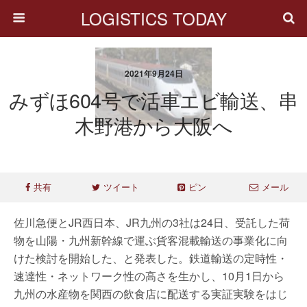
LOGISTICS TODAY
2021年9月24日
みずほ604号で活車エビ輸送、串
木野港から大阪へ
共有
ツイート
ピン
メール
佐川急便とJR西日本、JR九州の3社は24日、受託した荷
物を山陽・九州新幹線で運ぶ貨客混載輸送の事業化に向
けた検討を開始した、と発表した。鉄道輸送の定時性・
速達性・ネットワーク性の高さを生かし、10月1日から
九州の水産物を関西の飲食店に配送する実証実験をはじ