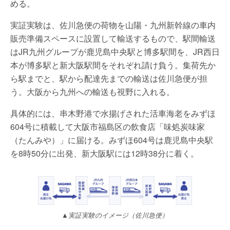
める。
実証実験は、佐川急便の荷物を山陽・九州新幹線の車内
販売準備スペースに設置して輸送するもので、駅間輸送
はJR九州グループが鹿児島中央駅と博多駅間を、JR西日
本が博多駅と新大阪駅間をそれぞれ請け負う。集荷先か
ら駅までと、駅から配達先までの輸送は佐川急便が担
う。大阪から九州への輸送も視野に入れる。
具体的には、串木野港で水揚げされた活車海老をみずほ
604号に積載して大阪市福島区の飲食店「味処炭味家
（たんみや）」に届ける。みずほ604号は鹿児島中央駅
を8時50分に出発、新大阪駅には12時38分に着く。
▲実証実験のイメージ（佐川急便）