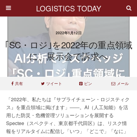
LOGISTICS TODAY
2022年1月12日
｢SC・ロジ｣を2022年の重点領域
に、展示会で訴求へ
共有
ツイート
ピン
メール
「2022年、私たちは『サプライチェーン・ロジスティク
ス』を重点領域に掲げます」――。AI（人工知能）を活
用した防災・危機管理ソリューションを展開する
Spectee（スペクティ、東京都千代田区）は、リスク情
報をリアルタイムに配信し「いつ」「どこで」「なに」