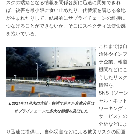
スクの端緒となる情報を関係各所に迅速に周知できれ
ば、被害を最小限に食い止めたり、代替策を講じる余地
が生まれたりして、結果的にサプライチェーンの維持に
つなげることができないか。そこにスペクティは使命感
を抱いている。
これまでは自
治体やインフ
ラ企業、報道
機関などにこ
うしたリスク
情報を、
SNS（ソーシ
ャル・ネット
▲2021年11月末の大阪・舞洲で起きた倉庫火災は
ワーキング・
サプライチェーンに多大な影響を及ぼした
サービス）の
分析などによ
り迅速に提供し、自然災害などによる被災リスクの回避