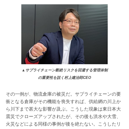
▲サプライチェーン断絶リスクを回避する管理体制
の重要性を説く村上建治郎CEO
その一例が、物流倉庫の被災だ。サプライチェーンの要
衝となる倉庫がその機能を喪失すれば、供給網の川上か
ら川下まで甚大な影響が及ぶ。こうした現象は東日本大
震災でクローズアップされたが、その後も洪水や大雪、
火災などによる同様の事例が後を絶たない。こうしたリ