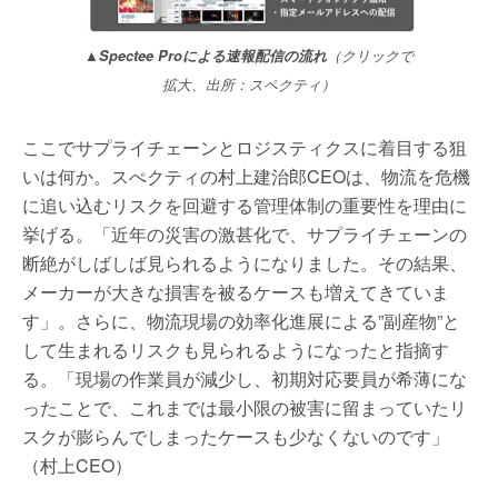
▲Spectee Proによる速報配信の流れ
（クリックで
拡大、出所：スペクティ）
ここでサプライチェーンとロジスティクスに着目する狙
いは何か。スぺクティの村上建治郎CEOは、物流を危機
に追い込むリスクを回避する管理体制の重要性を理由に
挙げる。「近年の災害の激甚化で、サプライチェーンの
断絶がしばしば見られるようになりました。その結果、
メーカーが大きな損害を被るケースも増えてきていま
す」。さらに、物流現場の効率化進展による”副産物”と
して生まれるリスクも見られるようになったと指摘す
る。「現場の作業員が減少し、初期対応要員が希薄にな
ったことで、これまでは最小限の被害に留まっていたリ
スクが膨らんでしまったケースも少なくないのです」
（村上CEO）