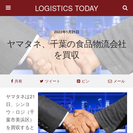
LOGISTICS TODAY
2022年1月21日
ヤマタネ、千葉の食品物流会社
を買収
共有
ツイート
ピン
メール
ヤマタネは21
日、シンヨ
ウ・ロジ（千
葉市美浜区）
を買収すると