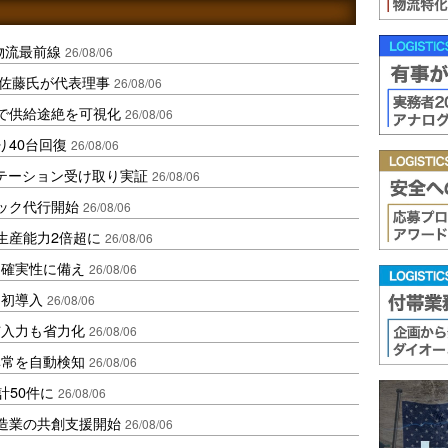
中国物流最前線
26/08/06
io佐藤氏が代表理事
26/08/06
で供給途絶を可視化
26/08/06
り40台回復
26/08/06
ステーション受け取り実証
26/08/06
ラック代行開始
26/08/06
生産能力2倍超に
26/08/06
不確実性に備え
26/08/06
内初導入
26/08/06
与入力も省力化
26/08/06
異常を自動検知
26/08/06
計50件に
26/08/06
、製造業の共創支援開始
26/08/06