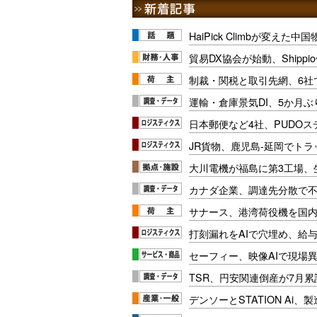
HaiPick Climbが変えた
貿易DX協会が始動、Shipp
制裁・関税と取引先網、6社
運輸・倉庫景気DI、5か月ぶ
日本郵便など4社、PUDO
JR貨物、鹿児島-延岡でト
大川電機が福島に第3工場、
カナダ企業、調達先分散で
サナース、港湾荷役機を国
打刻漏れをAIで穴埋め、給
セーフィー、映像AIで現場
TSR、円安関連倒産が7月累
デンソーとSTATION Ai