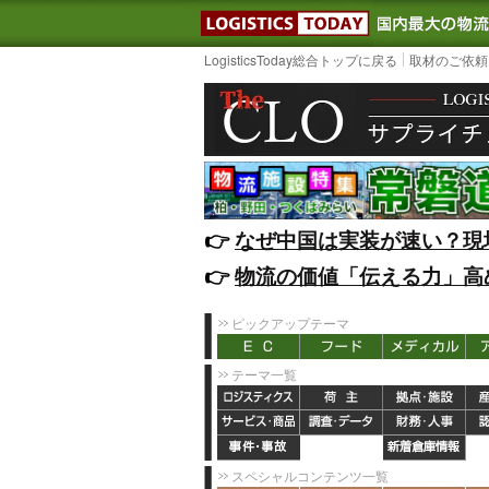
LOGISTIC
LogisticsToday総合トップに戻る
取材のご依頼
👉️
なぜ中国は実装が速い？現
👉️
物流の価値「伝える力」高
ピックアップテーマ
テーマ一覧
スペシャルコンテンツ一覧