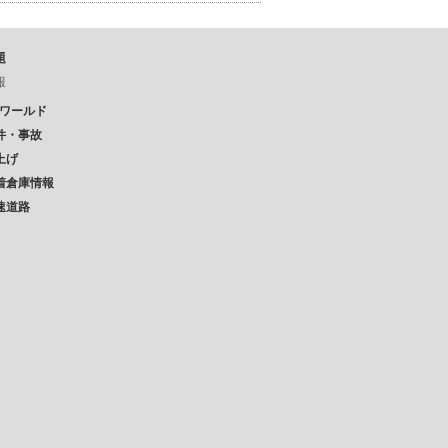
題
報
Pワールド
件・事故
上げ
着倉庫情報
速道路