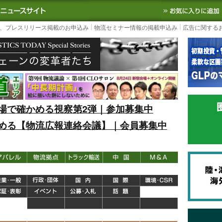
S TODAY｜国内最大の物流ニュースサイト
3PL, SCMなど国内外の最新の物流
、プレスリリース掲載のお申込み
物流セミナー情報の掲載申込み
広告に関する
場で確かめる視察第2弾｜参加募集中
める【物流広報連絡会議】｜会員募集中