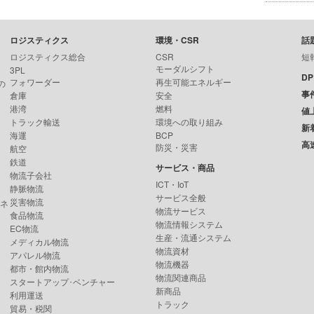
ロジスティクス
環境・CSR
話
ロジスティクス総合
CSR
短
モーダルシフト
3PL
D
フォワーダー
再生可能エネルギー
の
事
倉庫
安全
港湾
燃料
値
トラック輸送
環境への取り組み
新
海運
BCP
高
防災・災害
航空
鉄道
サービス・商品
物流子会社
ICT・IoT
静脈物流
サービス全般
災害物流
ンネ
物流サービス
食品物流
物流情報システム
EC物流
生産・流通システム
メディカル物流
物流資材
アパレル物流
物流機器
都市・館内物流
物流関連商品
スタートアップ･ベンチャー
新商品
利用運送
トラック
貿易・税関