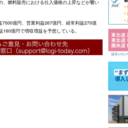
の、燃料販売における仕入価格の上昇などが響い
7000億円、営業利益267億円、経常利益270億
益160億円で増収増益を予想している。