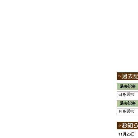
過去記事
過去記事
11月26日