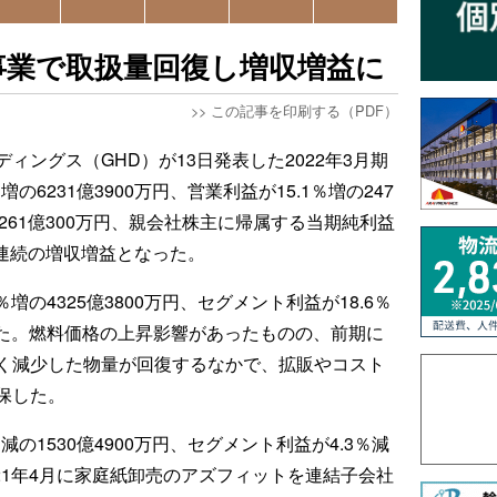
事業で取扱量回復し増収増益に
>>
この記事を印刷する（PDF）
ィングス（GHD）が13日発表した2022年3月期
の6231億3900万円、営業利益が15.1％増の247
の261億300万円、親会社株主に帰属する当期純利益
5期連続の増収増益となった。
増の4325億3800万円、セグメント利益が18.6％
だった。燃料価格の上昇影響があったものの、前期に
く減少した物量が回復するなかで、拡販やコスト
保した。
の1530億4900万円、セグメント利益が4.3％減
。21年4月に家庭紙卸売のアズフィットを連結子会社