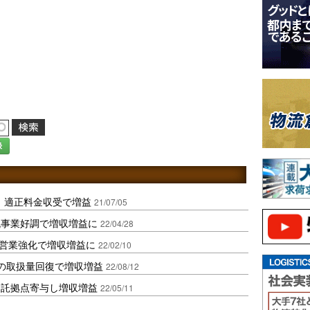
録
、適正料金収受で増益
21/07/05
流事業好調で増収増益に
22/04/28
や営業強化で増収増益に
22/02/10
業の取扱量回復で増収増益
22/08/12
受託拠点寄与し増収増益
22/05/11