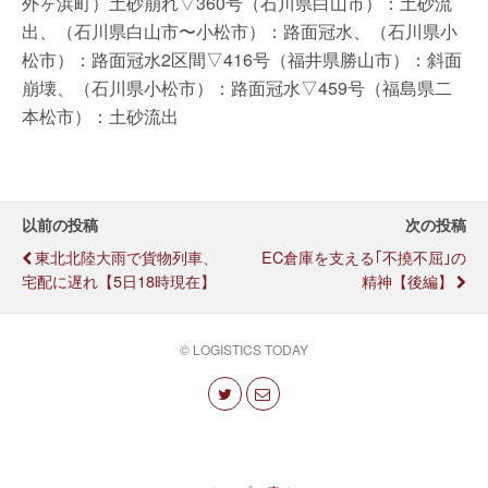
外ヶ浜町）土砂崩れ▽360号（石川県白山市）：土砂流
出、（石川県白山市〜小松市）：路面冠水、（石川県小
松市）：路面冠水2区間▽416号（福井県勝山市）：斜面
崩壊、（石川県小松市）：路面冠水▽459号（福島県二
本松市）：土砂流出
以前の投稿
次の投稿
東北北陸大雨で貨物列車、
EC倉庫を支える｢不撓不屈｣の
宅配に遅れ【5日18時現在】
精神【後編】
© LOGISTICS TODAY