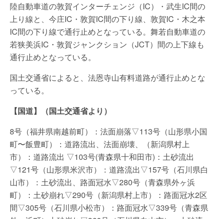
陸自動車道の敦賀インターチェンジ（IC）・武生IC間の
上り線と、今庄IC・敦賀IC間の下り線、敦賀IC・木之本
IC間の下り線で通行止めとなっている。舞若自動車道の
若狭美浜IC・敦賀ジャンクション（JCT）間の上下線も
通行止めとなっている。
国土交通省によると、法恩寺山有料道路が通行止めとな
っている。
【国道】（国土交通省より）
8号（福井県南越前町）：法面崩落▽113号（山形県小国
町〜飯豊町）：道路流出、法面崩壊、（新潟県村上
市）：道路流出 ▽103号(青森県十和田市)：土砂流出
▽121号（山形県米沢市）：道路流出▽157号（石川県白
山市）：土砂流出、路面冠水▽280号（青森県外ヶ浜
町）：土砂崩れ▽290号（新潟県村上市）：路面冠水2区
間▽305号（石川県小松市）：路面冠水▽339号（青森県