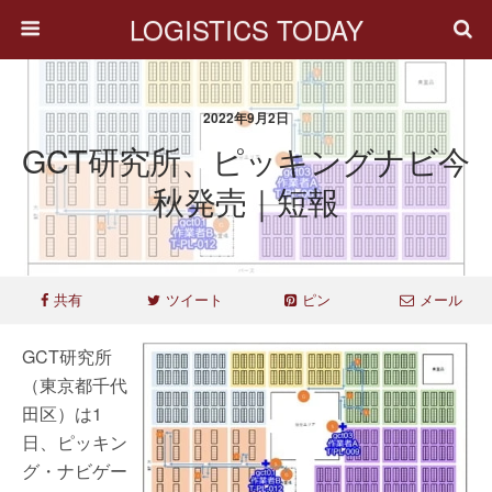
LOGISTICS TODAY
2022年9月2日
GCT研究所、ピッキングナビ今
秋発売｜短報
共有
ツイート
ピン
メール
GCT研究所
（東京都千代
田区）は1
日、ピッキン
グ・ナビゲー