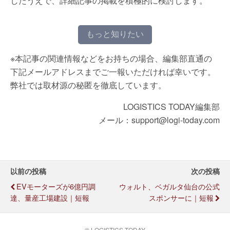
したうえで、詳細記事の掲載を積極的に検討します。
もっと知りたい
※本記事の関連情報などをお持ちの場合、編集部直通の
下記メールアドレスまでご一報いただければ幸いです。
弊社では取材源の秘匿を徹底しています。
LOGISTICS TODAY編集部
メール：support@logi-today.com
以前の投稿
次の投稿
EVモーターズが6億円調
ウォルト、ベガルタ仙台の公式
達、量産工場建設｜短報
スポンサーに｜短報
© LOGISTICS TODAY