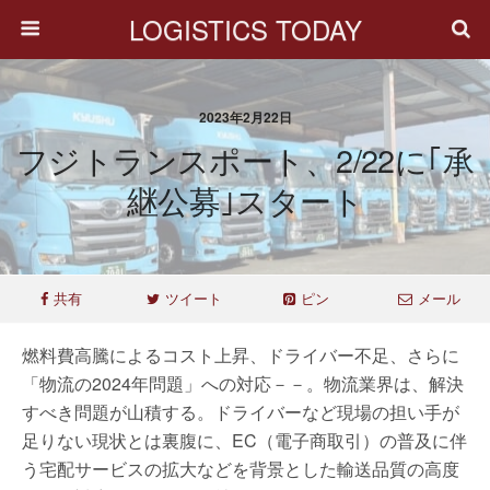
LOGISTICS TODAY
2023年2月22日
フジトランスポート、2/22に｢承
継公募｣スタート
共有
ツイート
ピン
メール
燃料費高騰によるコスト上昇、ドライバー不足、さらに
「物流の2024年問題」への対応－－。物流業界は、解決
すべき問題が山積する。ドライバーなど現場の担い手が
足りない現状とは裏腹に、EC（電子商取引）の普及に伴
う宅配サービスの拡大などを背景とした輸送品質の高度