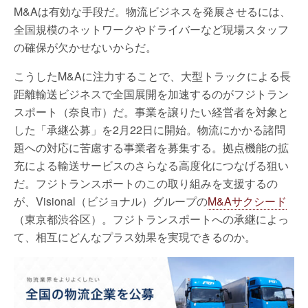
M&Aは有効な手段だ。物流ビジネスを発展させるには、
全国規模のネットワークやドライバーなど現場スタッフ
の確保が欠かせないからだ。
こうしたM&Aに注力することで、大型トラックによる長
距離輸送ビジネスで全国展開を加速するのがフジトラン
スポート（奈良市）だ。事業を譲りたい経営者を対象と
した「承継公募」を2月22日に開始。物流にかかる諸問
題への対応に苦慮する事業者を募集する。拠点機能の拡
充による輸送サービスのさらなる高度化につなげる狙い
だ。フジトランスポートのこの取り組みを支援するの
が、Visional（ビジョナル）グループの
M&Aサクシード
（東京都渋谷区）。フジトランスポートへの承継によっ
て、相互にどんなプラス効果を実現できるのか。