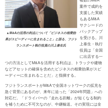
案件で成約を
支援した実績
もあるM&A
サクシードの
バックアップ
▲M&Aの活用の利点について「ビジネスの相乗効
を受ける。川
果がスピーディーに生まれること」と語る、フジト
上泰生・執行
ランスポート執行役員の川上泰生氏
役員は「全国
に出店する一
つの方法としてM&Aを活用する利点は、トラックや建物
などアセットの確保を含めたビジネスの相乗効果がスピ
ーディーに生まれることだ」と指摘する。
フジトランスポートがM&Aで全国ネットワークの拡充を
急ぐ背景にあるのが、来年に迫った「2024年問題」への
対応だ。「ドライバーの『走れる距離』が短くなる制約
を補うために不可欠なのが、中継輸送。その実現には全