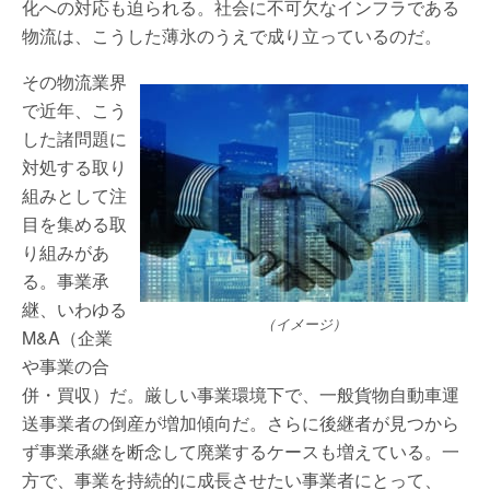
化への対応も迫られる。社会に不可欠なインフラである
物流は、こうした薄氷のうえで成り立っているのだ。
その物流業界
で近年、こう
した諸問題に
対処する取り
組みとして注
目を集める取
り組みがあ
る。事業承
継、いわゆる
（イメージ）
M&A（企業
や事業の合
併・買収）だ。厳しい事業環境下で、一般貨物自動車運
送事業者の倒産が増加傾向だ。さらに後継者が見つから
ず事業承継を断念して廃業するケースも増えている。一
方で、事業を持続的に成長させたい事業者にとって、