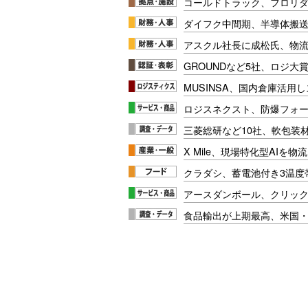
コールドトラック、フロリ
ダイフク中間期、半導体搬
アスクル社長に成松氏、物
GROUNDなど5社、ロジ大
MUSINSA、国内倉庫活用
ロジスネクスト、防爆フォ
三菱総研など10社、軟包装
X Mile、現場特化型AIを
クラダシ、蓄電池付き3温度
アースダンボール、クリッ
食品輸出が上期最高、米国