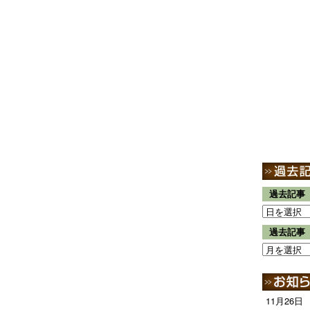
過去記事
過去記事
11月26日