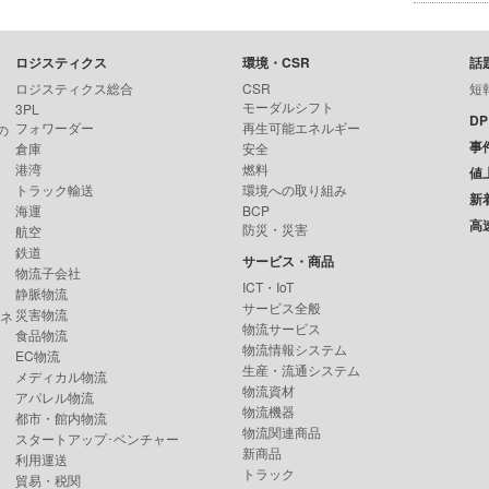
ロジスティクス
環境・CSR
話
ロジスティクス総合
CSR
短
モーダルシフト
3PL
D
フォワーダー
再生可能エネルギー
の
事
倉庫
安全
港湾
燃料
値
トラック輸送
環境への取り組み
新
海運
BCP
高
防災・災害
航空
鉄道
サービス・商品
物流子会社
ICT・IoT
静脈物流
サービス全般
災害物流
ンネ
物流サービス
食品物流
物流情報システム
EC物流
生産・流通システム
メディカル物流
物流資材
アパレル物流
物流機器
都市・館内物流
物流関連商品
スタートアップ･ベンチャー
新商品
利用運送
トラック
貿易・税関