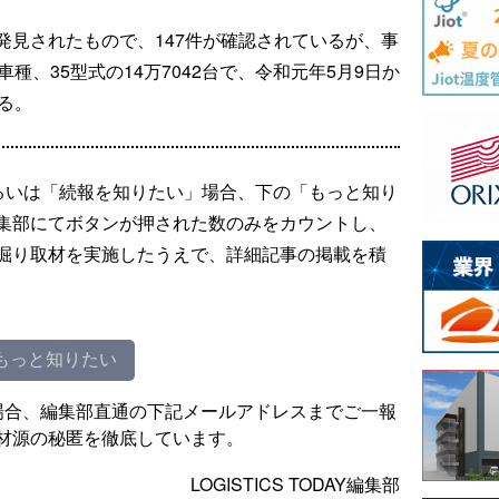
発見されたもので、147件が確認されているが、事
種、35型式の14万7042台で、令和元年5月9日か
る。
るいは「続報を知りたい」場合、下の「もっと知り
集部にてボタンが押された数のみをカウントし、
掘り取材を実施したうえで、詳細記事の掲載を積
もっと知りたい
場合、編集部直通の下記メールアドレスまでご一報
材源の秘匿を徹底しています。
LOGISTICS TODAY編集部