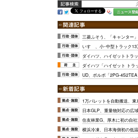
ニュース登
三菱ふそう、「キャンター」
いすゞ、小･中型トラック1
ダイハツ、ハイゼットトラッ
ダイハツ「ハイゼット トラッ
UD、ボルボ「2PG-4S2TE
1万パレットを自動搬送、東
日本GLP、重量物対応の広
住友林業G、厚木に初の自社
横浜冷凍、日本海側初の低