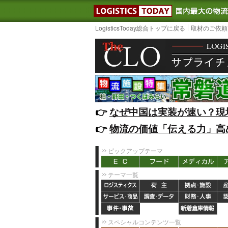
LOGISTIC
LogisticsToday総合トップに戻る
取材のご依頼
👉️
なぜ中国は実装が速い？現
👉️
物流の価値「伝える力」高
ピックアップテーマ
テーマ一覧
スペシャルコンテンツ一覧