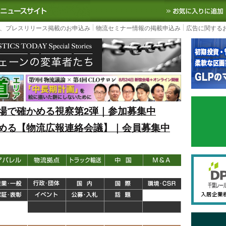
S TODAY｜国内最大の物流ニュースサイト
3PL, SCMなど国内外の最新の物流
、プレスリリース掲載のお申込み
物流セミナー情報の掲載申込み
広告に関する
場で確かめる視察第2弾｜参加募集中
める【物流広報連絡会議】｜会員募集中