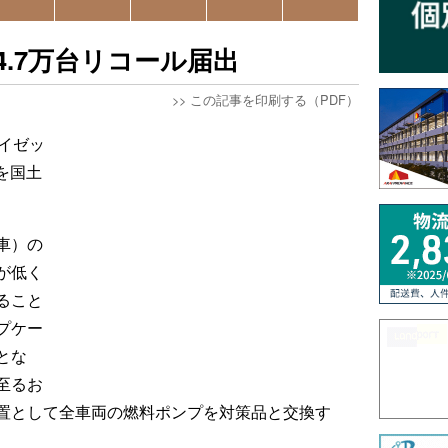
4.7万台リコール届出
>>
この記事を印刷する（PDF）
イゼッ
を国土
車）の
が低く
ること
プケー
とな
至るお
置として全車両の燃料ポンプを対策品と交換す