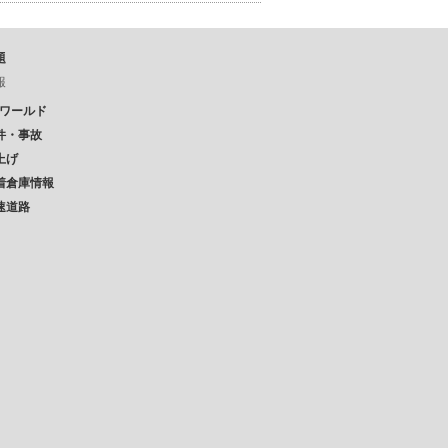
題
報
Pワールド
件・事故
上げ
着倉庫情報
速道路