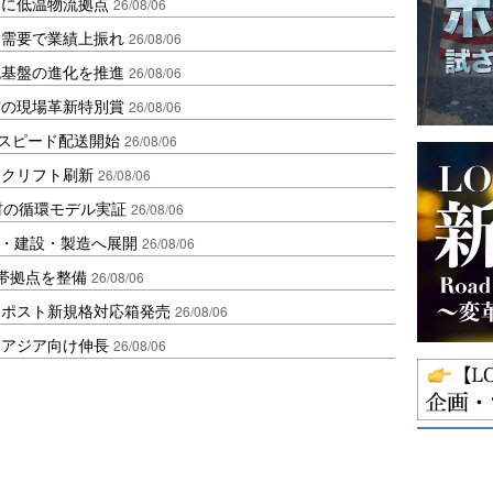
ダに低温物流拠点
26/08/06
送需要で業績上振れ
26/08/06
流基盤の進化を推進
26/08/06
賞の現場革新特別賞
26/08/06
しスピード配送開始
26/08/06
ークリフト刷新
26/08/06
材の循環モデル実証
26/08/06
物流・建設・製造へ展開
26/08/06
帯拠点を整備
26/08/06
クポスト新規格対応箱発売
26/08/06
・アジア向け伸長
26/08/06