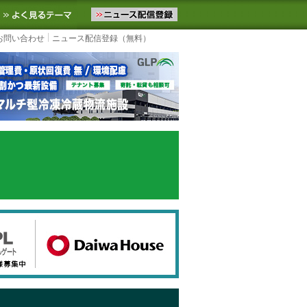
ニュースをお届けします。物流ニュースメール配信を登録すると、平日
お気に入りに追加
よく見るテーマ
お問い合わせ
ニュース配信登録（無料）