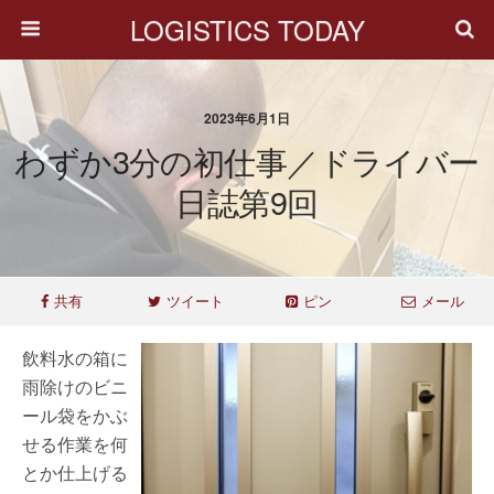
LOGISTICS TODAY
2023年6月1日
わずか3分の初仕事／ドライバー
日誌第9回
共有
ツイート
ピン
メール
飲料水の箱に
雨除けのビニ
ール袋をかぶ
せる作業を何
とか仕上げる