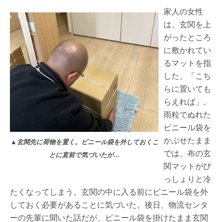
家人の女性
は、玄関を上
がったところ
に敷かれてい
るマットを指
した。「こち
らに置いても
らえれば」。
雨粒でぬれた
ビニール袋を
かぶせたまま
▲玄関先に荷物を置く。ビニール袋を外しておくこ
では、布の玄
とに直前で気づいたが…
関マットがび
っしょりと冷
たくなってしまう。玄関の中に入る前にビニール袋を外
しておく必要があることに気づいた。後日、物流センタ
ーの先輩に聞いた話だが、ビニール袋を掛けたまま玄関