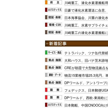
川崎重工、液化水素運搬船
日豪で液化水素運送に合意
日本海事協会、川重の液化
川崎重工、水素サプライチ
川崎重工の液化水素運搬船
テトラパック、ツナ缶代替紙
大和ハウス、旧パナ茨木跡
CREが朝霞で大型物流拠点
物流15業種市場25.3兆円
DPワールド、アントワープ
フェデックス、日本郵便UG
DPワールド、西欧-東南欧
日本郵船、中国CNOOC向け