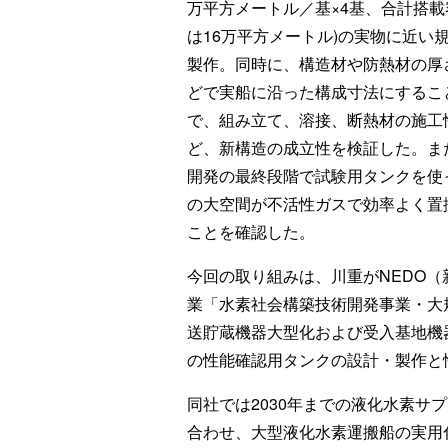
万平方メートル／基×4基、合計搭載
は16万平方メートル)の実物に近い
製作。同時に、構造材や防熱材の厚
どで実船に沿った構成寸法にするこ
で、組み立て、溶接、断熱材の施工
ど、新構造の成立性を検証した。ま
開発の最終段階で試験用タンクを使
の大空間が不活性ガスで効率よく置
ことを確認した。
今回の取り組みは、川重がNEDO
業「水素社会構築技術開発事業・大
送貯蔵機器大型化および受入基地機
の性能確認用タンクの設計・製作と
同社では2030年までの液化水素サ
合わせ、大型液化水素運搬船の実用