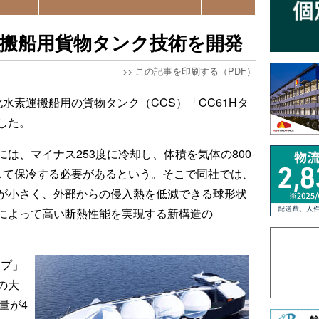
運搬船用貨物タンク技術を開発
>>
この記事を印刷する（PDF）
水素運搬船用の貨物タンク（CCS）「CC61Hタ
した。
は、マイナス253度に冷却し、体積を気体の800
して保冷する必要があるという。そこで同社では、
が小さく、外部からの侵入熱を低減できる球形状
によって高い断熱性能を実現する新構造の
イプ」
の大
量が4