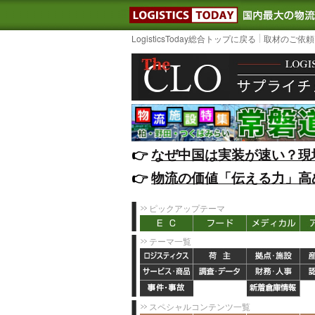
LOGISTIC
LogisticsToday総合トップに戻る
取材のご依頼
👉️
なぜ中国は実装が速い？現
👉️
物流の価値「伝える力」高
ピックアップテーマ
テーマ一覧
スペシャルコンテンツ一覧