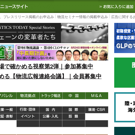
S TODAY｜国内最大の物流ニュースサイト
3PL, SCMなど国内外の最新の物流
、プレスリリース掲載のお申込み
物流セミナー情報の掲載申込み
広告に関する
場で確かめる視察第2弾｜参加募集中
める【物流広報連絡会議】｜会員募集中