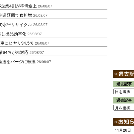
C企業4割が準備途上
26/08/07
州道迂回で負担増
26/08/07
で水平リサイクル
26/08/07
対応し出品効率化
26/08/07
にヒヤリ94.5％
26/08/07
業64％が未対応
26/08/07
輸送をバージに転換
26/08/07
過去記事
過去記事
11月26日