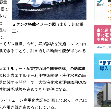
容量
規模で
さな
と
▲タンク搭載イメージ図
（出所：川崎重
性な
工）
た、
ってガス置換、冷却、昇温試験を実施。タンク内
換できることや、計画通りの断熱性能が得られる
（新エネルギー・産業技術総合開発機構）の助成事
規模水素エネルギー利用技術開発・液化水素の輸
器に関する開発」で、大型液化水素運搬船用CCS
性能確認試験を進めてきた案件になる。
プライチェーン商用化実証を計画しており、それに
化を引き続き進めるとしている。