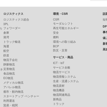
ロジスティクス
環境・CSR
話
ロジスティクス総合
CSR
短
モーダルシフト
3PL
D
フォワーダー
再生可能エネルギー
の
事
倉庫
安全
港湾
燃料
値
トラック輸送
環境への取り組み
新
海運
BCP
高
防災・災害
航空
鉄道
サービス・商品
物流子会社
ICT・IoT
静脈物流
サービス全般
災害物流
ンネ
物流サービス
食品物流
物流情報システム
EC物流
生産・流通システム
メディカル物流
物流資材
アパレル物流
物流機器
都市・館内物流
物流関連商品
スタートアップ･ベンチャー
新商品
利用運送
トラック
貿易・税関