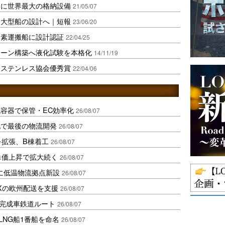
用に世界最大の格納設備
21/05/07
、大型船の設計へ｜短報
23/06/20
水素運搬船に設計認証
22/04/25
ェーン構築へ液化試験を本格化
14/11/19
にステンレス協会優秀賞
22/04/06
容器で保管・EC効率化
26/08/07
地で最後の物流開発
26/08/07
を拡張、B棟着工
26/08/07
、単価上昇で拡大続く
26/08/07
に低温物流拠点新設
26/08/07
Xの欧州配送を支援
26/08/07
に完成車鉄道ルート
26/08/07
LNG船1番船を命名
26/08/07