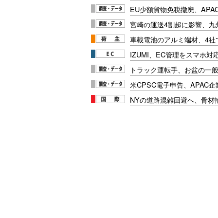
EU少額貨物免税撤廃、APA
宮崎の運送4割超に影響、九
車載電池のアルミ端材、4社
IZUMI、EC管理をスマホ
トラック運転手、お盆の一般車
米CPSC電子申告、APAC企
NYの道路混雑回避へ、骨材