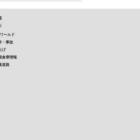
題
報
Pワールド
件・事故
上げ
着倉庫情報
速道路