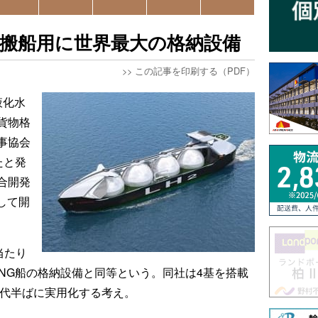
搬船用に世界最大の格納設備
>>
この記事を印刷する（PDF）
液化水
貨物格
事協会
たと発
合開発
して開
当たり
NG船の格納設備と同等という。同社は4基を搭載
年代半ばに実用化する考え。