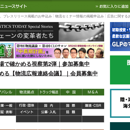
S TODAY｜国内最大の物流ニュースサイト
3PL, SCMなど国内外の最新の物流
、プレスリリース掲載のお申込み
物流セミナー情報の掲載申込み
広告に関する
場で確かめる視察第2弾｜参加募集中
める【物流広報連絡会議】｜会員募集中