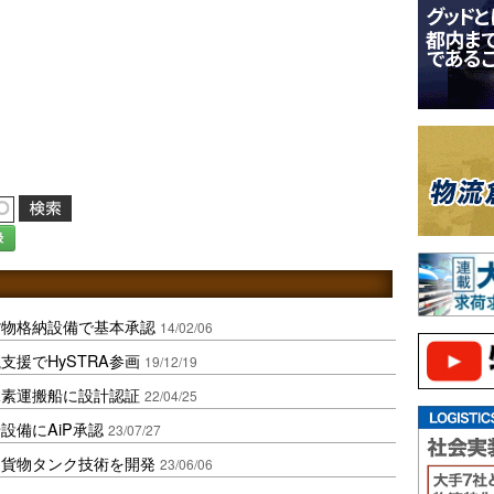
録
貨物格納設備で基本承認
14/02/06
援でHySTRA参画
19/12/19
水素運搬船に設計認証
22/04/25
設備にAiP承認
23/07/27
用貨物タンク技術を開発
23/06/06