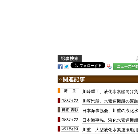
ニュース登
川崎重工、液化水素船向け
川崎汽船、水素運搬船の運航支
日本海事協会、川重の液化
日本海事協、液化水素運搬船
川重、大型液化水素運搬船