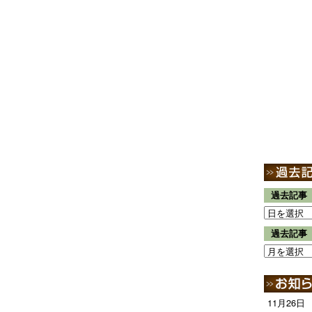
過去記事
過去記事
11月26日