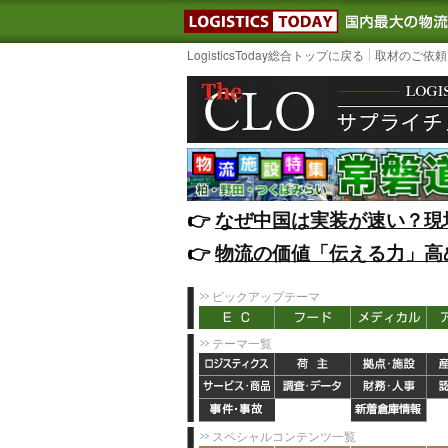
LOGISTIC
LogisticsToday総合トップに戻る
取材のご依頼
👉️
なぜ中国は実装が速い？現
👉️
物流の価値「伝える力」高
ピックアップテーマ
テーマ一覧
スペシャルコンテンツ一覧