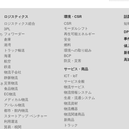
ロジスティクス
環境・CSR
話
ロジスティクス総合
CSR
短
モーダルシフト
3PL
D
フォワーダー
再生可能エネルギー
の
事
倉庫
安全
港湾
燃料
値
トラック輸送
環境への取り組み
新
海運
BCP
高
防災・災害
航空
鉄道
サービス・商品
物流子会社
ICT・IoT
静脈物流
サービス全般
災害物流
ンネ
物流サービス
食品物流
物流情報システム
EC物流
生産・流通システム
メディカル物流
物流資材
アパレル物流
物流機器
都市・館内物流
物流関連商品
スタートアップ･ベンチャー
新商品
利用運送
トラック
貿易・税関