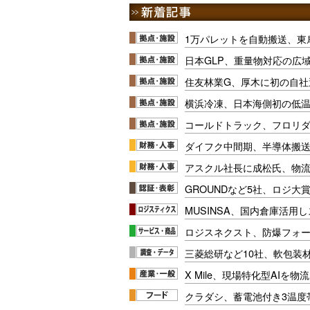
1万パレットを自動搬送、東
日本GLP、重量物対応の広
住友林業G、厚木に初の自社
横浜冷凍、日本海側初の低
コールドトラック、フロリ
ダイフク中間期、半導体搬
アスクル社長に成松氏、物
GROUNDなど5社、ロジ大
MUSINSA、国内倉庫活用
ロジスネクスト、防爆フォ
三菱総研など10社、軟包装
X Mile、現場特化型AIを
クラダシ、蓄電池付き3温度