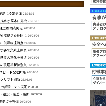
扇島に冷凍倉庫
26/08/06
域拠点が厚木に完成
26/08/06
運営型物流拠点
26/08/06
温物流拠点を長岡に
26/08/06
ダに低温物流拠点
26/08/06
送需要で業績上振れ
26/08/06
流基盤の進化を推進
26/08/06
賞の現場革新特別賞
26/08/06
しスピード配送開始
26/08/06
ークリフト刷新
26/08/06
材の循環モデル実証
26/08/06
物流・建設・製造へ展開
26/08/06
帯拠点を整備
26/08/06