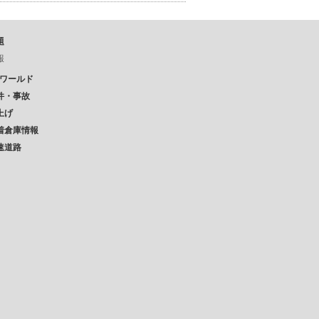
題
報
Pワールド
件・事故
上げ
着倉庫情報
速道路