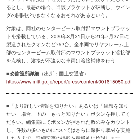
るとし、最悪の場合、当該ブラケットが破断し、ウイン
グの開閉ができなくなるおそれがあるという。
対象は、同社のセンタービーム取付部マウントブラケッ
トを搭載している、2020年8月21日から21年7月27日に
製造されたクオンなど752台。全車両でリヤフレーム上
部のセンタービーム取付部のマウントブラケット溶接部
を点検し、溶接が不適切な車両は溶接補修を行う。
■改善箇所詳細
（出所：国土交通省）
https://www.mlit.go.jp/report/press/content/001615050.pdf
■「より詳しい情報を知りたい」あるいは「続報を知り
たい」場合、下の「もっと知りたい」ボタンを押してく
ださい。編集部にてボタンが押された数のみをカウント
し、件数の多いものについてはさらに深掘り取材を実施
したうえで、詳細記事の掲載を積極的に検討します。