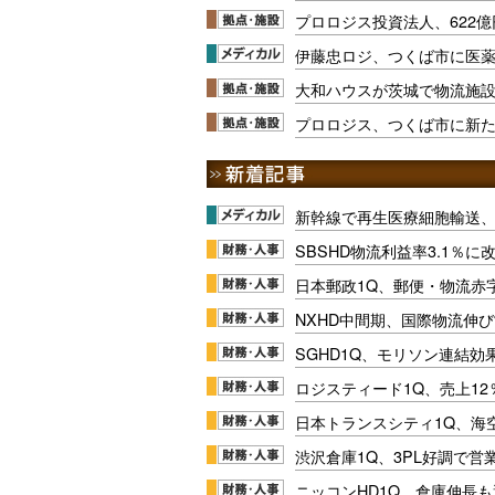
プロロジス投資法人、622
伊藤忠ロジ、つくば市に医
大和ハウスが茨城で物流施設
プロロジス、つくば市に新
新幹線で再生医療細胞輸送
SBSHD物流利益率3.1％
日本郵政1Q、郵便・物流赤
NXHD中間期、国際物流伸び
SGHD1Q、モリソン連結効
ロジスティード1Q、売上1
日本トランスシティ1Q、海
渋沢倉庫1Q、3PL好調で営
ニッコンHD1Q、倉庫伸長