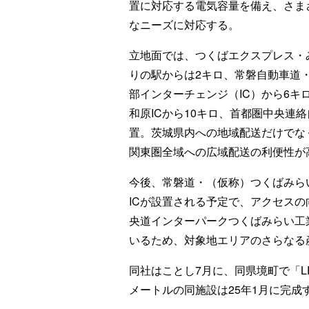
置に対応する電気容量を備え、さま
なニーズに対応する。
立地面では、つくばエクスプレス・
りの駅からは2キロ、常磐自動車道
部インターチェンジ（IC）から6キ
和原ICから10キロ、首都圏中央連
置。茨城県内への地域配送だけでな
関東圏全域への広域配送の利便性が
今後、常磐道・（仮称）つくばみら
ICが設置される予定で、アクセス
央道インターパークつくばみらい工業
いるため、対象地エリアのさらなる
同社はことし7月に、同県境町で「L
メートルの同施設は25年1月に完成