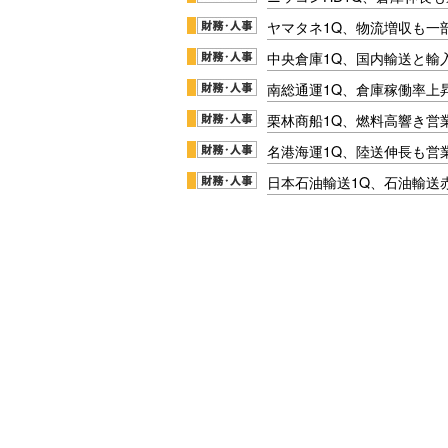
ヤマタネ1Q、物流増収も一
中央倉庫1Q、国内輸送と輸
南総通運1Q、倉庫稼働率上
栗林商船1Q、燃料高響き営
名港海運1Q、陸送伸長も営業
日本石油輸送1Q、石油輸送