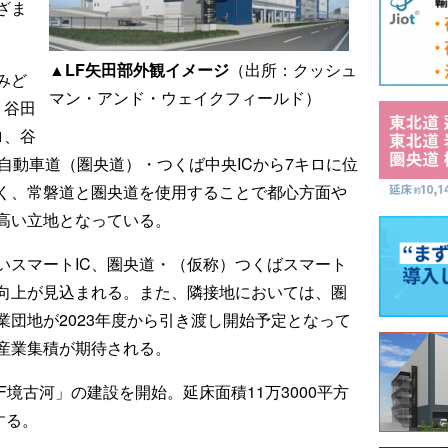
ざま
▲LF矢田部外観イメージ
（出所：クッシュ
みど
マン・アンド・ウェイクフィールド）
・谷田
ロ、谷
絡自動車道（圏央道）・つくば中央ICから7キロに位
く、常磐道と圏央道を使用することで都心方面や
高い立地となっている。
いスマートIC、圏央道・（仮称）つくばスマート
の向上が見込まれる。また、隣接地においては、圏
団地が2023年度から引き渡し開始予定となって
産業集積が期待される。
F境古河」の建設を開始。延床面積11万3000平方
する。