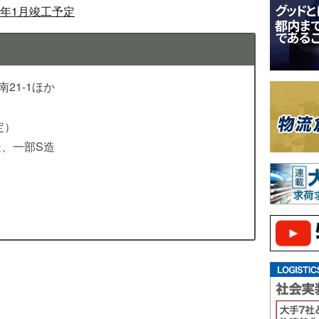
5年1月竣工予定
21-1ほか
定）
造、一部S造