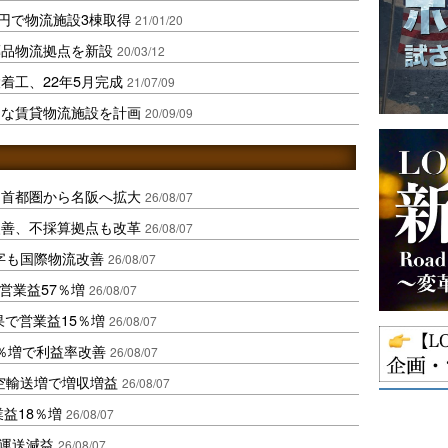
億円で物流施設3棟取得
21/01/20
薬品物流拠点を新設
20/03/12
着工、22年5月完成
21/07/09
たな賃貸物流施設を計画
20/09/09
、首都圏から名阪へ拡大
26/08/07
に改善、不採算拠点も改革
26/08/07
字も国際物流改善
26/08/07
営業益57％増
26/08/07
果で営業益15％増
26/08/07
2％増で利益率改善
26/08/07
空輸送増で増収増益
26/08/07
業益18％増
26/08/07
も運送減益
26/08/07