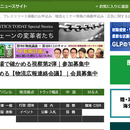
S TODAY｜国内最大の物流ニュースサイト
3PL, SCMなど国内外の最新の物流
、プレスリリース掲載のお申込み
物流セミナー情報の掲載申込み
広告に関する
場で確かめる視察第2弾｜参加募集中
める【物流広報連絡会議】｜会員募集中