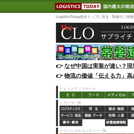
LOGISTIC
LogisticsToday総合トップに戻る
取材のご依頼
👉️
なぜ中国は実装が速い？現
👉️
物流の価値「伝える力」高
ピックアップテーマ
テーマ一覧
スペシャルコンテンツ一覧