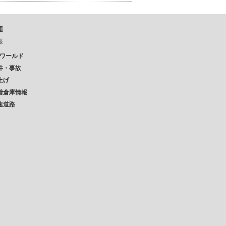
題
報
Pワールド
件・事故
上げ
着倉庫情報
速道路