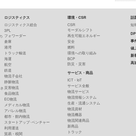
ロジスティクス
環境・CSR
話
ロジスティクス総合
CSR
短
モーダルシフト
3PL
D
フォワーダー
再生可能エネルギー
の
事
倉庫
安全
港湾
燃料
値
トラック輸送
環境への取り組み
新
海運
BCP
高
防災・災害
航空
鉄道
サービス・商品
物流子会社
ICT・IoT
静脈物流
サービス全般
災害物流
ンネ
物流サービス
食品物流
物流情報システム
EC物流
生産・流通システム
メディカル物流
物流資材
アパレル物流
物流機器
都市・館内物流
物流関連商品
スタートアップ･ベンチャー
新商品
利用運送
トラック
貿易・税関