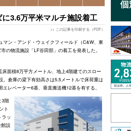
に3.6万平米マルチ施設着工
>>
この記事を印刷する（PDF）
ュマン・アンド・ウェイクフィールド（C&W、東
ば市の物流施設「LF谷田部」の着工を発表した。
、延床面積8万平方メートル、地上4階建てのスロー
。倉庫の梁下有効高さは5.5メートルで床荷重は
物用エレベーター6基、垂直搬送機12基を有する。
と3階
ント
トラッ
全館設