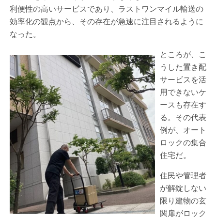
利便性の高いサービスであり、ラストワンマイル輸送の
効率化の観点から、その存在が急速に注目されるように
なった。
ところが、こ
うした置き配
サービスを活
用できないケ
ースも存在す
る。その代表
例が、オート
ロックの集合
住宅だ。
住民や管理者
が解錠しない
限り建物の玄
関扉がロック