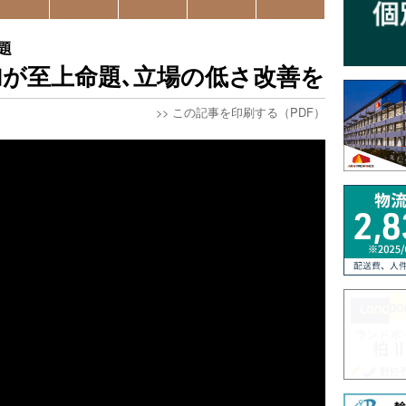
題
が至上命題､立場の低さ改善を
>>
この記事を印刷する（PDF）