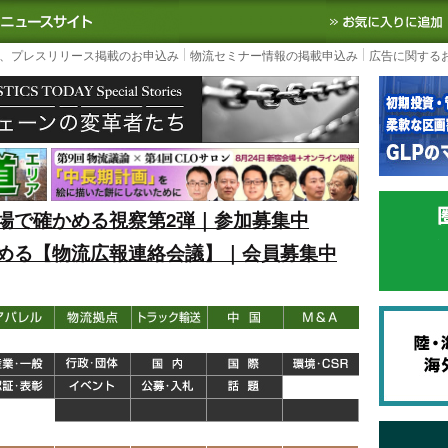
S TODAY｜国内最大の物流ニュースサイト
3PL, SCMなど国内外の最新の物流
、プレスリリース掲載のお申込み
物流セミナー情報の掲載申込み
広告に関する
場で確かめる視察第2弾｜参加募集中
める【物流広報連絡会議】｜会員募集中