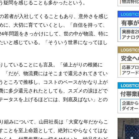
う疑問を感じることも多かったという。
後の若者が入社してくることもあり、意外さを感じ
めに、大切に育てていくとし、「自信を持って、
24年問題をきっかけにして、世の中が物流、特に
たいと感じている。「そういう世界になってほし
りしていることにも言及。「値上がりの根拠に
、「だが、物流費にはそこまで還元されてきてい
うところで推移し、コストのベースがかなり上が
費に多少還元されたとしても、スズメの涙ほどで
テータスを上げるほどには、到底及ばない」との
取り組みについて、山田社長は「大変な年だからこ
すことを至上命題として、絶対にやらなくてはな
からも、付帯作業は一切させないと、納品先など