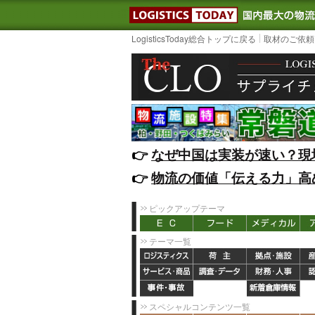
LOGISTIC
LogisticsToday総合トップに戻る
取材のご依頼
👉️
なぜ中国は実装が速い？現
👉️
物流の価値「伝える力」高
ピックアップテーマ
テーマ一覧
スペシャルコンテンツ一覧