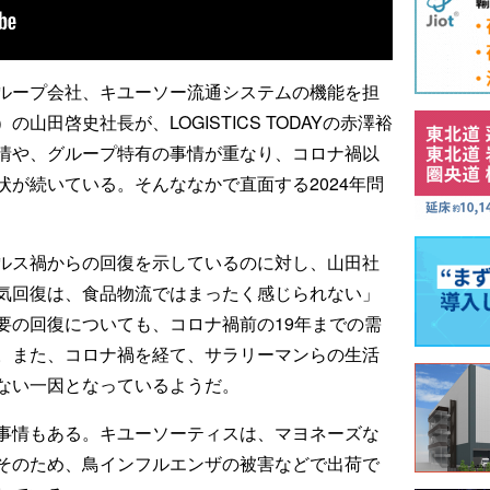
ループ会社、キユーソー流通システムの機能を担
山田啓史社長が、LOGISTICS TODAYの赤澤裕
情や、グループ特有の事情が重なり、コロナ禍以
が続いている。そんななかで直面する2024年問
ルス禍からの回復を示しているのに対し、山田社
気回復は、食品物流ではまったく感じられない」
要の回復についても、コロナ禍前の19年までの需
。また、コロナ禍を経て、サラリーマンらの生活
ない一因となっているようだ。
事情もある。キユーソーティスは、マヨネーズな
そのため、鳥インフルエンザの被害などで出荷で