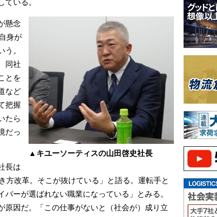
している。
が懸念
自身が
いう。
、同社
ことを
道など
て把握
いたら
境だっ
▲キユーソーティスの山田啓史社長
社長は
働き方改革。そこが抜けている」と語る。運転手と
イバーが選ばれない職業になっている」とみる。
が原因だ。「この仕事がないと（社会が）成り立