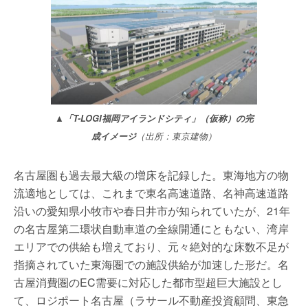
▲「T-LOGI福岡アイランドシティ」（仮称）の完
成イメージ
（出所：東京建物）
名古屋圏も過去最大級の増床を記録した。東海地方の物
流適地としては、これまで東名高速道路、名神高速道路
沿いの愛知県小牧市や春日井市が知られていたが、21年
の名古屋第二環状自動車道の全線開通にともない、湾岸
エリアでの供給も増えており、元々絶対的な床数不足が
指摘されていた東海圏での施設供給が加速した形だ。名
古屋消費圏のEC需要に対応した都市型超巨大施設とし
て、ロジポート名古屋（ラサール不動産投資顧問、東急