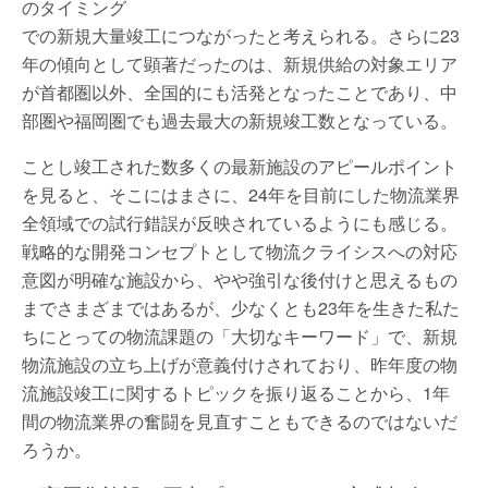
のタイミング
での新規大量竣工につながったと考えられる。さらに23
年の傾向として顕著だったのは、新規供給の対象エリア
が首都圏以外、全国的にも活発となったことであり、中
部圏や福岡圏でも過去最大の新規竣工数となっている。
ことし竣工された数多くの最新施設のアピールポイント
を見ると、そこにはまさに、24年を目前にした物流業界
全領域での試行錯誤が反映されているようにも感じる。
戦略的な開発コンセプトとして物流クライシスへの対応
意図が明確な施設から、やや強引な後付けと思えるもの
までさまざまではあるが、少なくとも23年を生きた私た
ちにとっての物流課題の「大切なキーワード」で、新規
物流施設の立ち上げが意義付けされており、昨年度の物
流施設竣工に関するトピックを振り返ることから、1年
間の物流業界の奮闘を見直すこともできるのではないだ
ろうか。