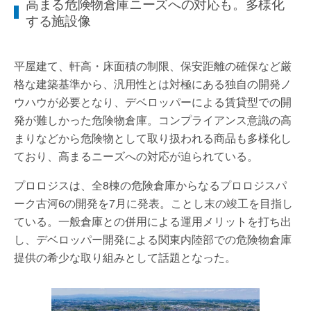
高まる危険物倉庫ニーズへの対応も。多様化
する施設像
平屋建て、軒高・床面積の制限、保安距離の確保など厳
格な建築基準から、汎用性とは対極にある独自の開発ノ
ウハウが必要となり、デベロッパーによる賃貸型での開
発が難しかった危険物倉庫。コンプライアンス意識の高
まりなどから危険物として取り扱われる商品も多様化し
ており、高まるニーズへの対応が迫られている。
プロロジスは、全8棟の危険倉庫からなるプロロジスパ
ーク古河6の開発を7月に発表。ことし末の竣工を目指し
ている。一般倉庫との併用による運用メリットを打ち出
し、デベロッパー開発による関東内陸部での危険物倉庫
提供の希少な取り組みとして話題となった。