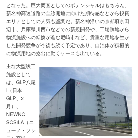
となった。巨大商圏としてのポテンシャルはもちろん、
新名神高速道路の全線開通に向けた期待感などから投資
エリアとしての人気も堅調だ。新名神沿いの京都府京田
辺市、兵庫県川西市などでの新規開発や、工場跡地から
物流施設への転換が進む尼崎市など、貴重な用地を生か
した開発競争が今後も続く予定であり、自治体が積極的
に物流用地の捻出に動くケースも出ている。
主な大型竣工
施設として
は、GLP八尾
I（日本
GLP、2
月）、
NEWNO‧
SOSiLA（ニ
ューノ・ソシ