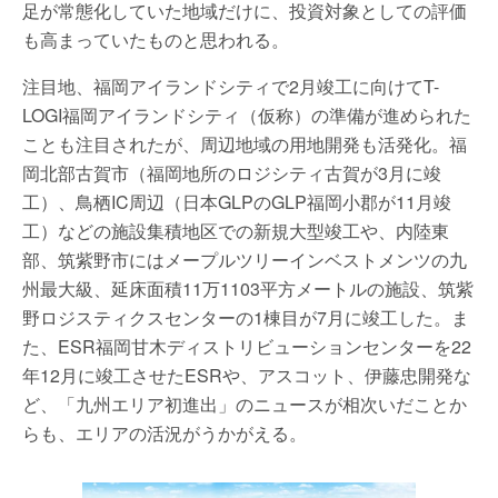
足が常態化していた地域だけに、投資対象としての評価
も高まっていたものと思われる。
注目地、福岡アイランドシティで2月竣工に向けてT-
LOGI福岡アイランドシティ（仮称）の準備が進められた
ことも注目されたが、周辺地域の用地開発も活発化。福
岡北部古賀市（福岡地所のロジシティ古賀が3月に竣
工）、鳥栖IC周辺（日本GLPのGLP福岡小郡が11月竣
工）などの施設集積地区での新規大型竣工や、内陸東
部、筑紫野市にはメープルツリーインベストメンツの九
州最大級、延床面積11万1103平方メートルの施設、筑紫
野ロジスティクスセンターの1棟目が7月に竣工した。ま
た、ESR福岡甘木ディストリビューションセンターを22
年12月に竣工させたESRや、アスコット、伊藤忠開発な
ど、「九州エリア初進出」のニュースが相次いだことか
らも、エリアの活況がうかがえる。