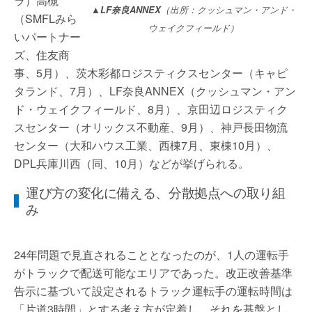
ラ）高槻
▲LF奈良ANNEX
（出所：クッシュマン・アンド・
（SMFLみら
ウェイクフィールド）
いパートナー
ズ、住友商
事、5月）、茨木彩都ロジスティクスセンター（キャピ
タランド、7月）、LF奈良ANNEX（クッシュマン・アン
ド・ウェイクフィールド、8月）、京田辺ロジスティク
スセンター（オリックス不動産、9月）、神戸長田物流
センター（大和ハウス工業、西棟7月、東棟10月）、
DPL兵庫川西（同、10月）などが挙げられる。
運び方の変化に備える、分散拠点への取り組
み
24年問題で見直されることとなったのが、1人の運転手
がトラックで配送可能なエリアであった。改正改善基準
告示に基づいて設定されるトラック運転手の運転時間は
「片道3時間」とする考え方が定着し、それを基盤とし