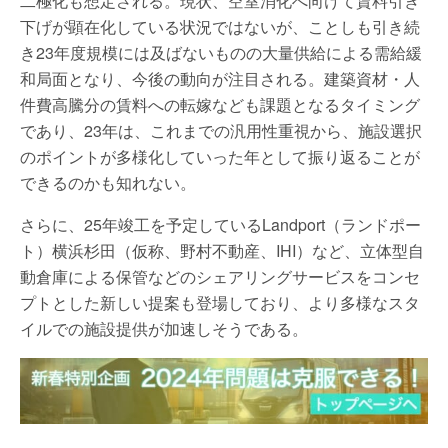
二極化も想定される。現状、空室消化へ向けて賃料引き
下げが顕在化している状況ではないが、ことしも引き続
き23年度規模には及ばないものの大量供給による需給緩
和局面となり、今後の動向が注目される。建築資材・人
件費高騰分の賃料への転嫁なども課題となるタイミング
であり、23年は、これまでの汎用性重視から、施設選択
のポイントが多様化していった年として振り返ることが
できるのかも知れない。
さらに、25年竣工を予定しているLandport（ランドポー
ト）横浜杉田（仮称、野村不動産、IHI）など、立体型自
動倉庫による保管などのシェアリングサービスをコンセ
プトとした新しい提案も登場しており、より多様なスタ
イルでの施設提供が加速しそうである。