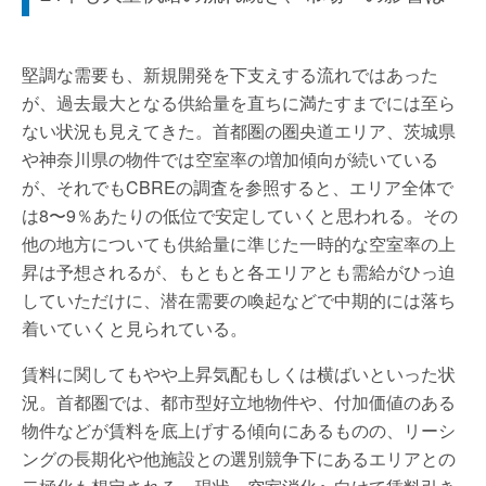
堅調な需要も、新規開発を下支えする流れではあった
が、過去最大となる供給量を直ちに満たすまでには至ら
ない状況も見えてきた。首都圏の圏央道エリア、茨城県
や神奈川県の物件では空室率の増加傾向が続いている
が、それでもCBREの調査を参照すると、エリア全体で
は8〜9％あたりの低位で安定していくと思われる。その
他の地方についても供給量に準じた一時的な空室率の上
昇は予想されるが、もともと各エリアとも需給がひっ迫
していただけに、潜在需要の喚起などで中期的には落ち
着いていくと見られている。
賃料に関してもやや上昇気配もしくは横ばいといった状
況。首都圏では、都市型好立地物件や、付加価値のある
物件などが賃料を底上げする傾向にあるものの、リーシ
ングの長期化や他施設との選別競争下にあるエリアとの