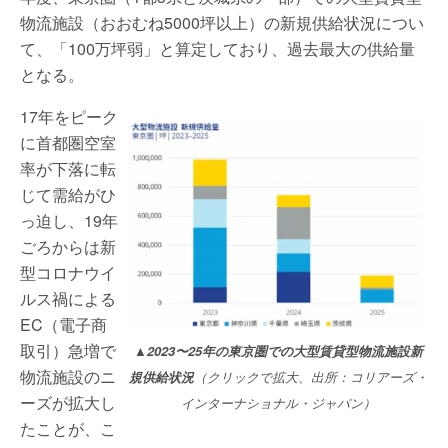
物流施設（おおむね5000坪以上）の新規供給状況につい
て、「100万坪弱」と算定しており、過去最大の供給量
となる。
17年をピーク
に首都圏空室
率が下落に転
じて需給がひ
っ迫し、19年
ごろからは新
型コロナウイ
ルス禍による
EC（電子商
取引）急増で
▲2023〜25年の東京圏での大型賃貸型物流施設新
物流施設のニ
規供給状況
（クリックで拡大、出所：コリアーズ・
ーズが拡大し
インターナショナル・ジャパン）
たことが、こ