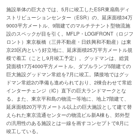
施設単体の巨大さでは、5月に竣工したESR東扇島ディ
ストリビューションセンター（ESR）の、延床面積34万
9003平方メートル、9階建てのマルチテナント型物流施
設のスペックが目を引く。MFLP・LOGIFRONT（ロジフ
ロント）東京板橋（三井不動産・日鉄興和不動産）は東
京23区内という好立地に、延床面積25万平方メートル規
模で着工（ことし9月竣工予定）。グッドマンは、総賃
貸面積17万4000平方メートル、ダブルランプ5階建ての
巨大施設グッドマン常総を7月に竣工。隣接地ではグッ
ドマン常総2の準備も進められており、2棟合わせて常総
インターチェンジ（IC）直下の巨大ランドマークとな
る。また、東京平和島の物流一等地に、地上7階建て、
延床面積20万平方メートル以上の巨大施設として建て替
えられた東京流通センターの物流ビル新A棟も、郊外型
の汎用性のある施設とは一線を画すコンセプトで8月に
竣工している。