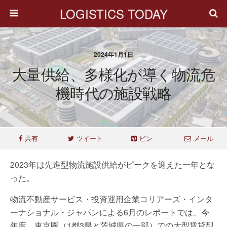
LOGISTICS TODAY
2024年1月1日
大量供給、多様化が導く物流危
機時代の施設戦略
共有
ツイート
ピン
メール
2023年は先進型物流施設供給がピークを迎えた一年とな
った。
物流不動産サービス・投資運用企業コリアーズ・インタ
ーナショナル・ジャパンによる6月のレポートでは、今
年度、東京圏（1都3県と茨城県の一部）での大型賃貸型