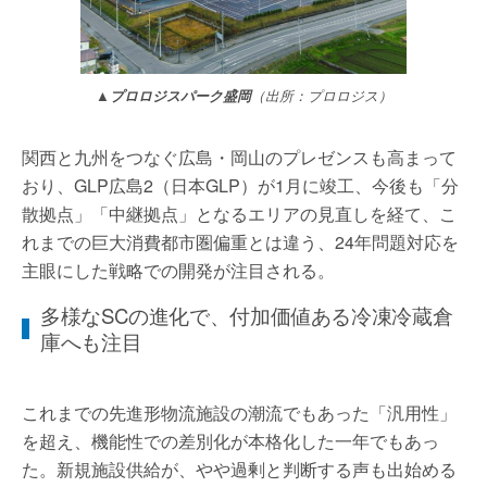
▲プロロジスパーク盛岡
（出所：プロロジス）
関西と九州をつなぐ広島・岡山のプレゼンスも高まって
おり、GLP広島2（日本GLP）が1月に竣工、今後も「分
散拠点」「中継拠点」となるエリアの見直しを経て、こ
れまでの巨大消費都市圏偏重とは違う、24年問題対応を
主眼にした戦略での開発が注目される。
多様なSCの進化で、付加価値ある冷凍冷蔵倉
庫へも注目
これまでの先進形物流施設の潮流でもあった「汎用性」
を超え、機能性での差別化が本格化した一年でもあっ
た。新規施設供給が、やや過剰と判断する声も出始める