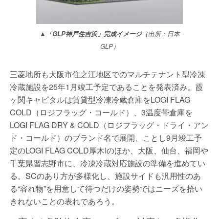
▲「GLP神戸住吉浜」完成イメージ
（出所：日本
GLP）
三菱地所も大阪市住之江地区でのマルチテナント型冷凍
冷蔵施設を25年1月竣工予定であることを発表済み。霞
ヶ関キャピタルは賃貸型冷凍冷蔵倉庫をLOGI FLAG
COLD（ロジフラッグ・コールド）、3温度帯倉庫を
LOGI FLAG DRY & COLD（ロジフラッグ・ドライ・アン
ド・コールド）のブランド名で展開、ことし9月竣工予
定のLOGI FLAG COLD厚木Iのほか、大阪、仙台、福岡や
千葉県習志野市に、冷凍冷蔵対応施設の準備を進めてい
る。SCのあり方が多様化し、施設サイドも汎用性のあ
る“容れ物”を用意して待つだけの姿勢ではニーズを拾い
きれないことの表れであろう。