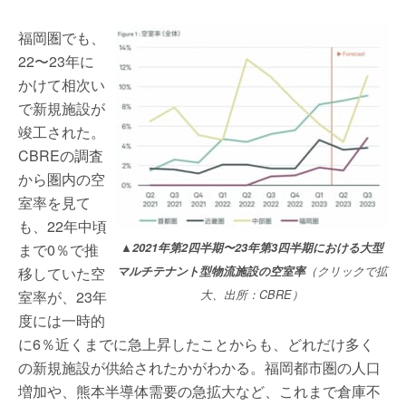
福岡圏でも、
22〜23年に
かけて相次い
で新規施設が
竣工された。
CBREの調査
から圏内の空
室率を見て
も、22年中頃
まで0％で推
▲2021年第2四半期〜23年第3四半期における大型
移していた空
マルチテナント型物流施設の空室率
（クリックで拡
室率が、23年
大、出所：CBRE）
度には一時的
に6％近くまでに急上昇したことからも、どれだけ多く
の新規施設が供給されたかがわかる。福岡都市圏の人口
増加や、熊本半導体需要の急拡大など、これまで倉庫不