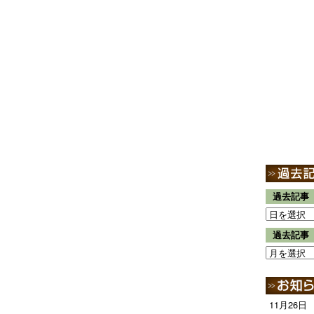
過去記事
過去記事
11月26日