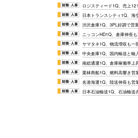
ロジスティード1Q、売上1
日本トランスシティ1Q、海
渋沢倉庫1Q、3PL好調で営
ニッコンHD1Q、倉庫伸長
ヤマタネ1Q、物流増収も一
中央倉庫1Q、国内輸送と輸
南総通運1Q、倉庫稼働率上
栗林商船1Q、燃料高響き営
名港海運1Q、陸送伸長も営業
日本石油輸送1Q、石油輸送