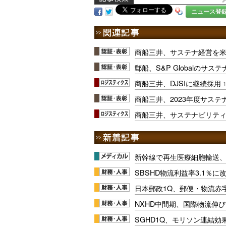
ニュース登
商船三井、サステナ経営を
郵船、S&P Globalのサ
商船三井、DJSIに継続採用
1
商船三井、2023年度サステ
商船三井、サステナビリテ
新幹線で再生医療細胞輸送
SBSHD物流利益率3.1％
日本郵政1Q、郵便・物流赤
NXHD中間期、国際物流伸び
SGHD1Q、モリソン連結効