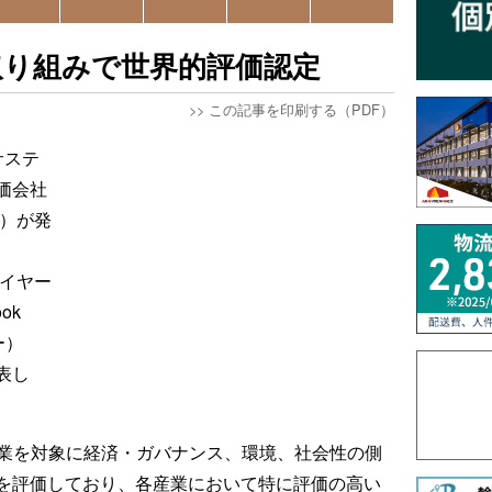
取り組みで世界的評価認定
>>
この記事を印刷する（PDF）
サステ
価会社
ル）が発
・イヤー
ok
ー）
表し
企業を対象に経済・ガバナンス、環境、社会性の側
を評価しており、各産業において特に評価の高い