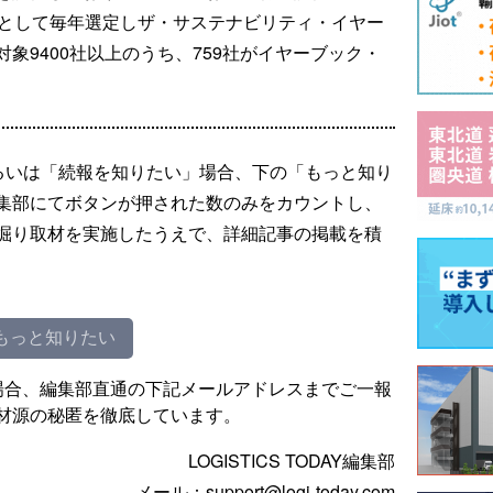
ーとして毎年選定しザ・サステナビリティ・イヤー
象9400社以上のうち、759社がイヤーブック・
るいは「続報を知りたい」場合、下の「もっと知り
集部にてボタンが押された数のみをカウントし、
掘り取材を実施したうえで、詳細記事の掲載を積
もっと知りたい
場合、編集部直通の下記メールアドレスまでご一報
材源の秘匿を徹底しています。
LOGISTICS TODAY編集部
メール：support@logi-today.com