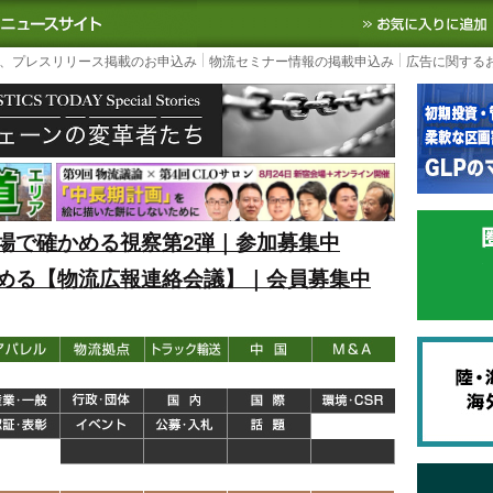
S TODAY｜国内最大の物流ニュースサイト
3PL, SCMなど国内外の最新の物流
、プレスリリース掲載のお申込み
物流セミナー情報の掲載申込み
広告に関する
場で確かめる視察第2弾｜参加募集中
める【物流広報連絡会議】｜会員募集中