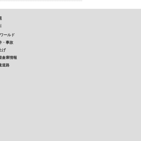
題
報
Pワールド
件・事故
上げ
着倉庫情報
速道路