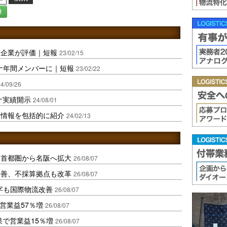
録
米企業が評価｜短報
23/02/15
ステナ年間メンバーに｜短報
23/02/22
4/09/26
ナ実績開示
24/08/01
ィ情報を包括的に紹介
24/02/13
、首都圏から名阪へ拡大
26/08/07
に改善、不採算拠点も改革
26/08/07
字も国際物流改善
26/08/07
営業益57％増
26/08/07
果で営業益15％増
26/08/07