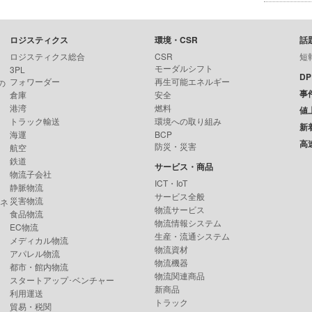
ロジスティクス
環境・CSR
話
ロジスティクス総合
CSR
短
モーダルシフト
3PL
D
フォワーダー
再生可能エネルギー
の
事
倉庫
安全
港湾
燃料
値
トラック輸送
環境への取り組み
新
海運
BCP
高
防災・災害
航空
鉄道
サービス・商品
物流子会社
ICT・IoT
静脈物流
サービス全般
災害物流
ンネ
物流サービス
食品物流
物流情報システム
EC物流
生産・流通システム
メディカル物流
物流資材
アパレル物流
物流機器
都市・館内物流
物流関連商品
スタートアップ･ベンチャー
新商品
利用運送
トラック
貿易・税関