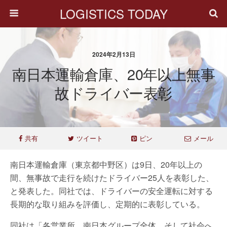
LOGISTICS TODAY
2024年2月13日
南日本運輸倉庫、20年以上無事
故ドライバー表彰
共有
ツイート
ピン
メール
南日本運輸倉庫（東京都中野区）は9日、20年以上の
間、無事故で走行を続けたドライバー25人を表彰した、
と発表した。同社では、ドライバーの安全運転に対する
長期的な取り組みを評価し、定期的に表彰している。
同社は「各営業所、南日本グループ全体、そして社会へ