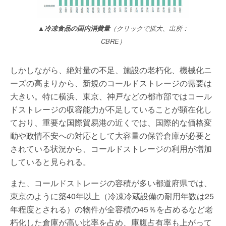
▲冷凍食品の国内消費量
（クリックで拡大、出所：
CBRE）
しかしながら、絶対量の不足、施設の老朽化、機械化ニ
ーズの高まりから、新規のコールドストレージの需要は
大きい。特に横浜、東京、神戸などの都市部ではコール
ドストレージの収容能力が不足していることが顕在化し
ており、重要な国際貿易港の近くでは、国際的な価格変
動や政情不安への対応として大容量の保管倉庫が必要と
されている状況から、コールドストレージの利用が増加
していると見られる。
また、コールドストレージの容積が多い都道府県では、
東京のように築40年以上（冷凍冷蔵設備の耐用年数は25
年程度とされる）の物件が全容積の45％を占めるなど老
朽化した倉庫が高い比率を占め、庫腹占有率も上がって