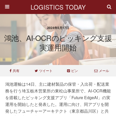
LOGISTICS TODAY
2024年5月17日
鴻池、AI-OCRのピッキング支援
実運用開始
共有
ツイート
ピン
メール
鴻池運輸は14日、主に建材製品の保管・入出荷・配送業
務を行う埼玉栃木営業所の東松山事業所で、AI-OCR機能
を搭載したピッキング支援アプリ「Future EdgeAI」の実
運用を開始したと発表した。運用に向け、同アプリを開
発したフューチャーアーキテクト（東京都品川区）と共