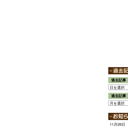
過去記事
過去記事
11月26日