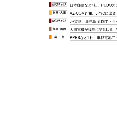
日本郵便など4社、PUDO
AZ-COM丸和、JPYCに出
JR貨物、鹿児島-延岡でト
大川電機が福島に第3工場、
PPESなど4社、車載電池