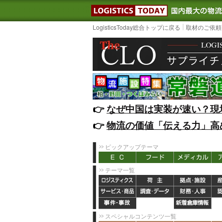
LOGISTIC
LogisticsToday総合トップに戻る
取材のご依頼
👉️
なぜ中国は実装が速い？現
👉️
物流の価値「伝える力」高
ピックアップテーマ
テーマ一覧
スペシャルコンテンツ一覧