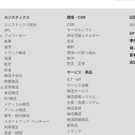
ロジスティクス
環境・CSR
話
ロジスティクス総合
CSR
短
モーダルシフト
3PL
D
フォワーダー
再生可能エネルギー
の
事
倉庫
安全
港湾
燃料
値
トラック輸送
環境への取り組み
新
海運
BCP
高
防災・災害
航空
鉄道
サービス・商品
物流子会社
ICT・IoT
静脈物流
サービス全般
災害物流
ンネ
物流サービス
食品物流
物流情報システム
EC物流
生産・流通システム
メディカル物流
物流資材
アパレル物流
物流機器
都市・館内物流
物流関連商品
スタートアップ･ベンチャー
新商品
利用運送
トラック
貿易・税関