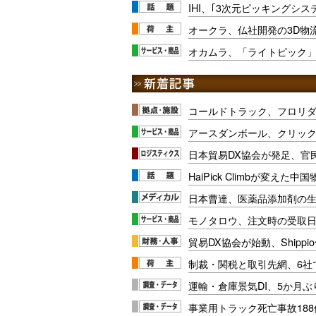
IHI、｢3次元ピッキングシ
オークラ、仏社開発の3D物
オカムラ、「ライトピック
コールドトラック、フロリ
アースダンボール、クリッ
日本貿易DX協会が発足、官
HaiPick Climbが変えた
日本曹達、医薬品添加剤の生
モノタロウ、注文時の受取
貿易DX協会が始動、Shipp
制裁・関税と取引先網、6社
運輸・倉庫景気DI、5か月ぶ
事業用トラック死亡事故188