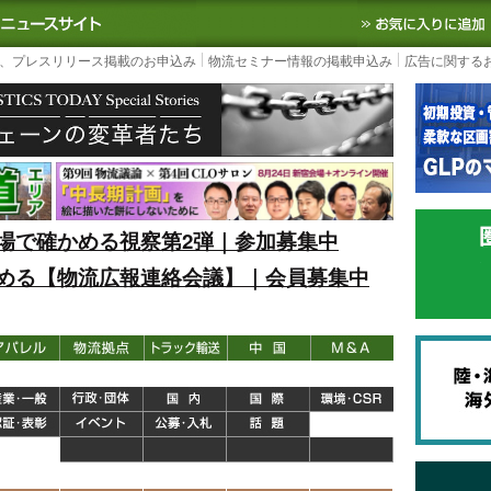
S TODAY｜国内最大の物流ニュースサイト
3PL, SCMなど国内外の最新の物流
、プレスリリース掲載のお申込み
物流セミナー情報の掲載申込み
広告に関する
場で確かめる視察第2弾｜参加募集中
める【物流広報連絡会議】｜会員募集中