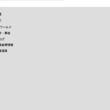
題
報
Pワールド
件・事故
上げ
着倉庫情報
速道路