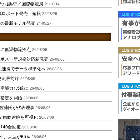
ステム｣訴求／国際物流展
21/10/14
流ロボット発売｜短報
22/08/29
」の最新モデル発売
21/05/27
ダに低温物流拠点
26/08/06
クポスト新規格対応箱発売
26/08/06
民連携でデータ標準化へ
26/08/06
中国物流最前線
26/08/06
産能力1.5倍に
26/08/06
日指定を開始
26/08/06
io佐藤氏が代表理事
26/08/06
で供給途絶を可視化
26/08/06
り40台回復
26/08/06
件、大型が65％
26/08/06