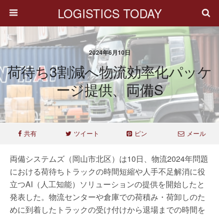
LOGISTICS TODAY
2024年6月10日
荷待ち3割減へ物流効率化パッケ
ージ提供、両備S
共有
ツイート
ピン
メール
両備システムズ（岡山市北区）は10日、物流2024年問題
における荷待ちトラックの時間短縮や人手不足解消に役
立つAI（人工知能）ソリューションの提供を開始したと
発表した。物流センターや倉庫での荷積み・荷卸しのた
めに到着したトラックの受け付けから退場までの時間を