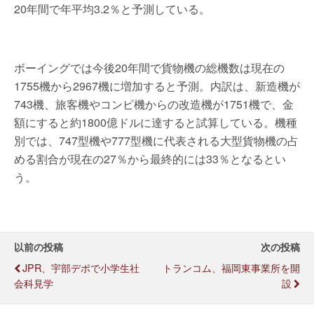
20年間で年平均3.2％と予測している。
ボーイングでは今後20年間で貨物機の総機数は現在の
1755機から2967機に増加すると予測。内訳は、新造機が
743機、旅客機やコンビ機からの改造機が1751機で、金
額にすると約1800億ドルに達すると試算している。機種
別では、747型機や777型機に代表される大型貨物機の占
める割合が現在の27％から最終的には33％となるとい
う。
以前の投稿
次の投稿
JPR、宇部デポで小学生社
トランコム、福岡東事業所を開
会科見学
設