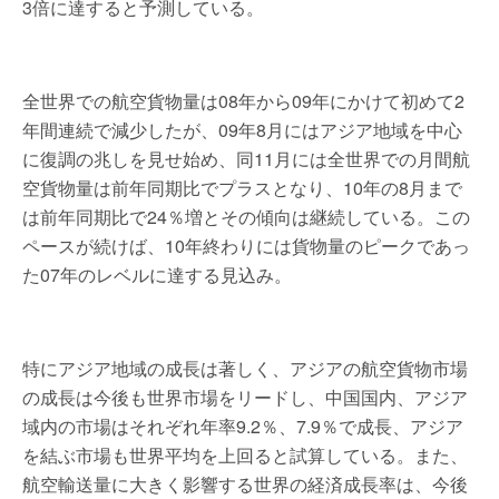
3倍に達すると予測している。
全世界での航空貨物量は08年から09年にかけて初めて2
年間連続で減少したが、09年8月にはアジア地域を中心
に復調の兆しを見せ始め、同11月には全世界での月間航
空貨物量は前年同期比でプラスとなり、10年の8月まで
は前年同期比で24％増とその傾向は継続している。この
ペースが続けば、10年終わりには貨物量のピークであっ
た07年のレベルに達する見込み。
特にアジア地域の成長は著しく、アジアの航空貨物市場
の成長は今後も世界市場をリードし、中国国内、アジア
域内の市場はそれぞれ年率9.2％、7.9％で成長、アジア
を結ぶ市場も世界平均を上回ると試算している。また、
航空輸送量に大きく影響する世界の経済成長率は、今後