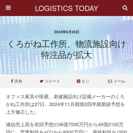
LOGISTICS TODAY
2024年6月28日
くろがね工作所、物流施設向け
特注品が拡大
共有
ツイート
ピン
メール
オフィス家具や医療、老健施設向け設備メーカーのくろ
がね工作所は27日、2024年11月期第2四半期業績予想を
上方修正した。
連結売上高を前回予想の36億7000万円から40億2100万
円に、営業利益をゼロから9500万円に、最終利益を1500