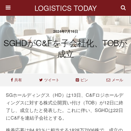
LOGISTICS TODAY
2024年7月16日
SGHDがC&Fを子会社化、TOBが
成立
共有
ツイート
ピン
メール
SGホールディングス（HD）は13日、C&Fロジホールデ
ィングスに対する株式公開買い付け（TOB）が12日に終
了し、成立したと発表した。これに伴い、SGHDは22日
にC&Fを連結子会社とする。
株券応募は84.83％に相当する1828万7006株で、成立の