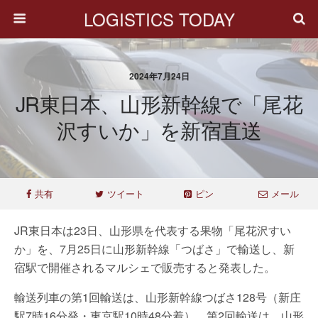
LOGISTICS TODAY
2024年7月24日
JR東日本、山形新幹線で「尾花
沢すいか」を新宿直送
共有
ツイート
ピン
メール
JR東日本は23日、山形県を代表する果物「尾花沢すい
か」を、7月25日に山形新幹線「つばさ」で輸送し、新
宿駅で開催されるマルシェで販売すると発表した。
輸送列車の第1回輸送は、山形新幹線つばさ128号（新庄
駅7時16分発・東京駅10時48分着）。第2回輸送は、山形