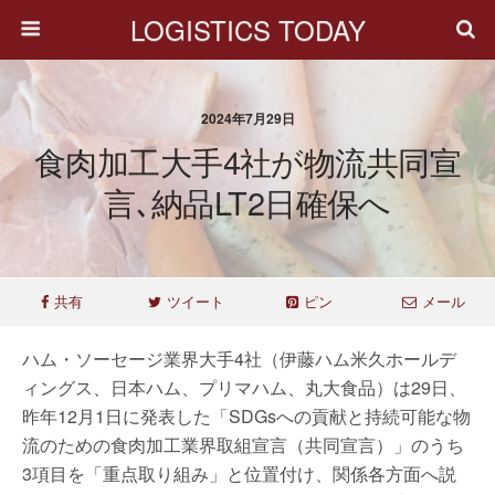
LOGISTICS TODAY
2024年7月29日
食肉加工大手4社が物流共同宣
言､納品LT2日確保へ
共有
ツイート
ピン
メール
ハム・ソーセージ業界大手4社（伊藤ハム米久ホールデ
ィングス、日本ハム、プリマハム、丸大食品）は29日、
昨年12月1日に発表した「SDGsへの貢献と持続可能な物
流のための食肉加工業界取組宣言（共同宣言）」のうち
3項目を「重点取り組み」と位置付け、関係各方面へ説