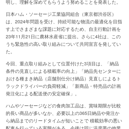
明し、理解を深めてもらうよう努めることを発表した。
日本ハム・ソーセージ工業協同組合（東京都渋谷区）
は、2024年問題を受け、持続可能な物流の最適化を目指
す上でさまざまな課題に対応するため、自主行動計画を
23年11月21日に農林水産省に提出。さらに4社は、この
うち緊急性の高い取り組みについて共同宣言を発してい
た。
今回、重点取り組みとして位置付けた3項目は、「納品
条件の見直しによる積載率の向上」「納品先センターに
おける種まき納品（店舗別仕分け納品）見直しによるト
ラックドライバーの負荷軽減」「新商品・特売品の計画
発注化による配送便の安定確保」。
ハムやソーセージなどの食肉加工品は、賞味期限が比較
的長い商品が多いなか、必要以上の365日納品や発注か
ら納品までのリードタイムが短いことで 積載効率の悪い
配車を行っている実態がある。今後は同じ温度帯の他業