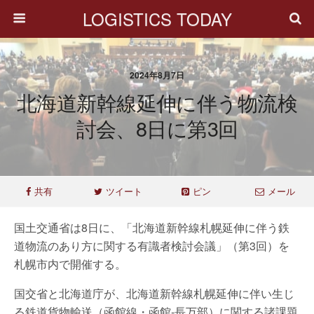
LOGISTICS TODAY
2024年8月7日
北海道新幹線延伸に伴う物流検
討会、8日に第3回
共有
ツイート
ピン
メール
国土交通省は8日に、「北海道新幹線札幌延伸に伴う鉄
道物流のあり方に関する有識者検討会議」（第3回）を
札幌市内で開催する。
国交省と北海道庁が、北海道新幹線札幌延伸に伴い生じ
る鉄道貨物輸送（函館線・函館‐長万部）に関する諸課題