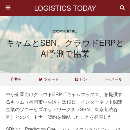
LOGISTICS TODAY
2024年8月19日
キャムとSBN、クラウドERPと
AI予測で協業
共有
ツイート
ピン
メール
中小企業向けクラウドERP「キャムマックス」を提供す
るキャム（福岡市中央区）は19日、インターネット関連
企業のソニービズネットワークス（SBN、東京都渋谷
区）とのパートナー契約を締結したことを発表した。
SBNの「Prediction One（プレディクションワン）」は