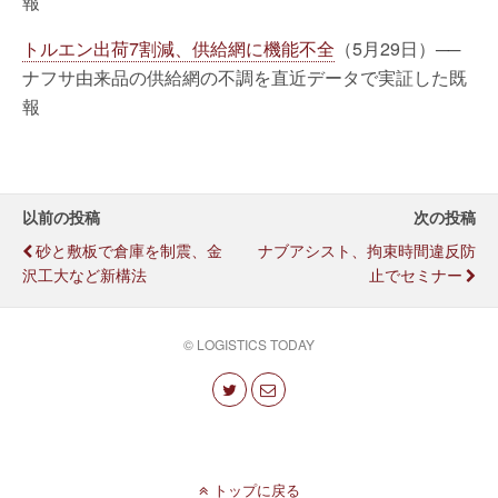
報
トルエン出荷7割減、供給網に機能不全
（5月29日）──
ナフサ由来品の供給網の不調を直近データで実証した既
報
以前の投稿
次の投稿
砂と敷板で倉庫を制震、金
ナブアシスト、拘束時間違反防
沢工大など新構法
止でセミナー
© LOGISTICS TODAY
トップに戻る