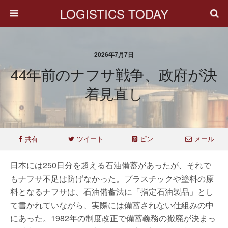
LOGISTICS TODAY
2026年7月7日
44年前のナフサ戦争、政府が決
着見直し
共有
ツイート
ピン
メール
日本には250日分を超える石油備蓄があったが、それで
もナフサ不足は防げなかった。プラスチックや塗料の原
料となるナフサは、石油備蓄法に「指定石油製品」とし
て書かれていながら、実際には備蓄されない仕組みの中
にあった。1982年の制度改正で備蓄義務の撤廃が決まっ