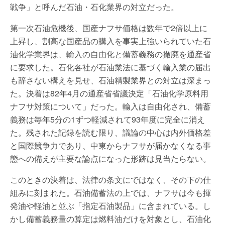
戦争」と呼んだ石油・石化業界の対立だった。
第一次石油危機後、国産ナフサ価格は数年で2倍以上に
上昇し、割高な国産品の購入を事実上強いられていた石
油化学業界は、輸入の自由化と備蓄義務の撤廃を通産省
に要求した。石化各社が石油業法に基づく輸入業の届出
も辞さない構えを見せ、石油精製業界との対立は深まっ
た。決着は82年4月の通産省省議決定「石油化学原料用
ナフサ対策について」だった。輸入は自由化され、備蓄
義務は毎年5分の1ずつ軽減されて93年度に完全に消え
た。残された記録を読む限り、議論の中心は内外価格差
と国際競争力であり、中東からナフサが届かなくなる事
態への備えが主要な論点になった形跡は見当たらない。
このときの決着は、法律の条文にではなく、その下の仕
組みに刻まれた。石油備蓄法の上では、ナフサは今も揮
発油や軽油と並ぶ「指定石油製品」に含まれている。し
かし備蓄義務量の算定は燃料油だけを対象とし、石油化