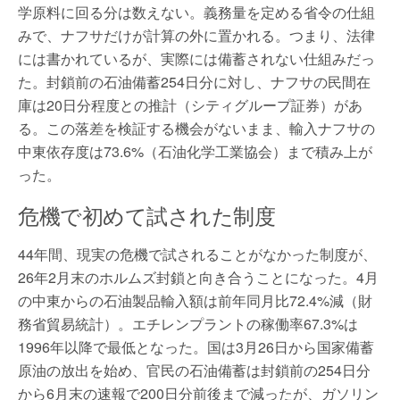
学原料に回る分は数えない。義務量を定める省令の仕組
みで、ナフサだけが計算の外に置かれる。つまり、法律
には書かれているが、実際には備蓄されない仕組みだっ
た。封鎖前の石油備蓄254日分に対し、ナフサの民間在
庫は20日分程度との推計（シティグループ証券）があ
る。この落差を検証する機会がないまま、輸入ナフサの
中東依存度は73.6%（石油化学工業協会）まで積み上が
った。
危機で初めて試された制度
44年間、現実の危機で試されることがなかった制度が、
26年2月末のホルムズ封鎖と向き合うことになった。4月
の中東からの石油製品輸入額は前年同月比72.4%減（財
務省貿易統計）。エチレンプラントの稼働率67.3%は
1996年以降で最低となった。国は3月26日から国家備蓄
原油の放出を始め、官民の石油備蓄は封鎖前の254日分
から6月末の速報で200日分前後まで減ったが、ガソリン