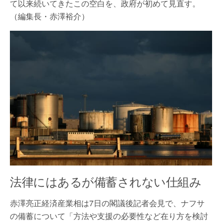
て以来続いてきたこの空白を、政府が初めて見直す。
（編集長・赤澤裕介）
法律にはあるが備蓄されない仕組み
赤澤亮正経済産業相は7日の閣議後記者会見で、ナフサ
の備蓄について「方法や支援の必要性など在り方を検討