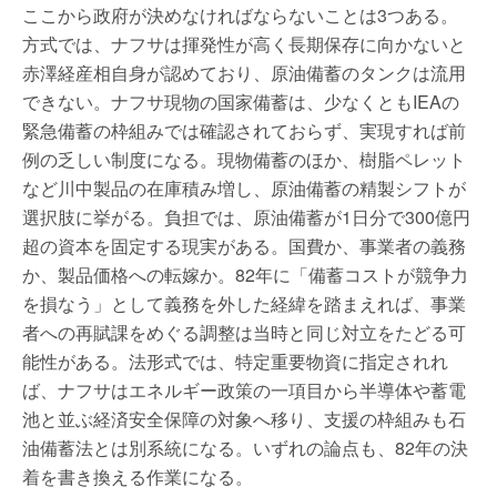
ここから政府が決めなければならないことは3つある。
方式では、ナフサは揮発性が高く長期保存に向かないと
赤澤経産相自身が認めており、原油備蓄のタンクは流用
できない。ナフサ現物の国家備蓄は、少なくともIEAの
緊急備蓄の枠組みでは確認されておらず、実現すれば前
例の乏しい制度になる。現物備蓄のほか、樹脂ペレット
など川中製品の在庫積み増し、原油備蓄の精製シフトが
選択肢に挙がる。負担では、原油備蓄が1日分で300億円
超の資本を固定する現実がある。国費か、事業者の義務
か、製品価格への転嫁か。82年に「備蓄コストが競争力
を損なう」として義務を外した経緯を踏まえれば、事業
者への再賦課をめぐる調整は当時と同じ対立をたどる可
能性がある。法形式では、特定重要物資に指定されれ
ば、ナフサはエネルギー政策の一項目から半導体や蓄電
池と並ぶ経済安全保障の対象へ移り、支援の枠組みも石
油備蓄法とは別系統になる。いずれの論点も、82年の決
着を書き換える作業になる。