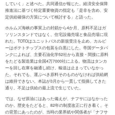
していく」と述べた。共同通信が報じた。経済安全保障
推進法に基づく特定重要物資の指定も「是非を含め、安
定供給確保の方策について検討する」と語った。
ホルムズ海峡の事実上の封鎖から4か月、原料不足はガ
ソリンスタンドではなく、住宅設備売場と食品売場に現
れた。TOTOはユニットバスの新規受注を止め、カルビ
ーはポテトチップスの包装を白黒にした。帝国データバ
ンクによれば、主要石油化学52社から直接・間接に原料
をたどる製造業は全国4万7000社に上る。物流はタンカ
ーを回し在庫を融通し続け、輸送は止まっていなかっ
た。それでも、運ぶべき原料そのものがなければ供給網
は維持できない。本誌が3月から一貫して指摘してきた
通り、不足は供給の最上流で生じていた。
では、なぜ原油にはあった備えが、ナフサにはなかった
のか。歴史をたどると、82年の制度改正に行き着く。そ
の背景にあったのが、当時の業界紙や関係者が「ナフサ