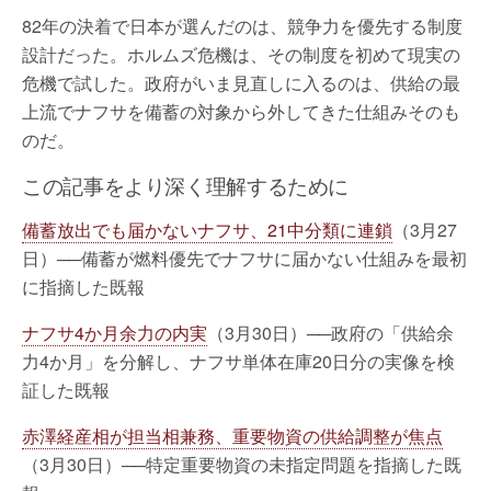
82年の決着で日本が選んだのは、競争力を優先する制度
設計だった。ホルムズ危機は、その制度を初めて現実の
危機で試した。政府がいま見直しに入るのは、供給の最
上流でナフサを備蓄の対象から外してきた仕組みそのも
のだ。
この記事をより深く理解するために
備蓄放出でも届かないナフサ、21中分類に連鎖
（3月27
日）──備蓄が燃料優先でナフサに届かない仕組みを最初
に指摘した既報
ナフサ4か月余力の内実
（3月30日）──政府の「供給余
力4か月」を分解し、ナフサ単体在庫20日分の実像を検
証した既報
赤澤経産相が担当相兼務、重要物資の供給調整が焦点
（3月30日）──特定重要物資の未指定問題を指摘した既