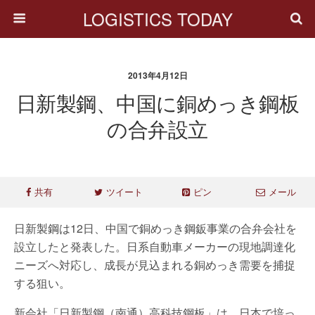
LOGISTICS TODAY
2013年4月12日
日新製鋼、中国に銅めっき鋼板
の合弁設立
共有
ツイート
ピン
メール
日新製鋼は12日、中国で銅めっき鋼鈑事業の合弁会社を
設立したと発表した。日系自動車メーカーの現地調達化
ニーズへ対応し、成長が見込まれる銅めっき需要を捕捉
する狙い。
新会社「日新製鋼（南通）高科技鋼板」は、日本で培っ