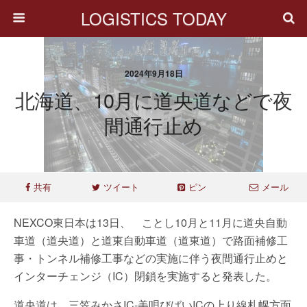
LOGISTICS TODAY
2024年9月18日
北海道、10月に道央道などで夜
間通行止め
共有
ツイート
ピン
メール
NEXCO東日本は13日、 ことし10月と11月に道央自動
車道（道央道）と道東自動車道（道東道）で路面補修工
事・トンネル補修工事などの実施に伴う夜間通行止めと
インターチェンジ（IC）閉鎖を実施すると発表した。
道央道は、三笠みかさIC-美唄びばいICの上り線札幌方面