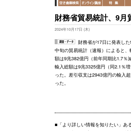
財務省貿易統計、9月貿
2024年10月17日 (木)
財務省が17日に発表した
中旬の貿易統計（速報）によると、
額は9兆382億円（前年同期比1.7％
輸入総額は9兆3325億円（同2.1％
った。差引収支は2943億円の輸入
った。
■「より詳しい情報を知りたい」あ