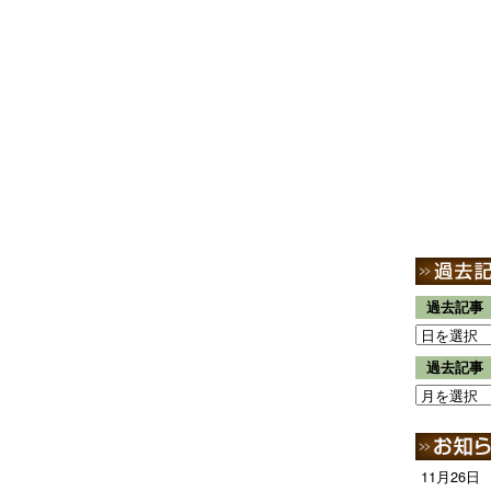
過去記事
過去記事
11月26日