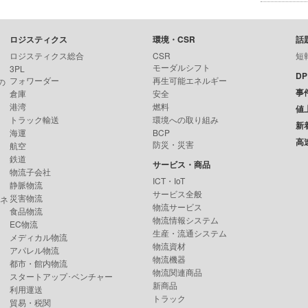
ロジスティクス
環境・CSR
話
ロジスティクス総合
CSR
短
モーダルシフト
3PL
D
フォワーダー
再生可能エネルギー
の
事
倉庫
安全
港湾
燃料
値
トラック輸送
環境への取り組み
新
海運
BCP
高
防災・災害
航空
鉄道
サービス・商品
物流子会社
ICT・IoT
静脈物流
サービス全般
災害物流
ンネ
物流サービス
食品物流
物流情報システム
EC物流
生産・流通システム
メディカル物流
物流資材
アパレル物流
物流機器
都市・館内物流
物流関連商品
スタートアップ･ベンチャー
新商品
利用運送
トラック
貿易・税関