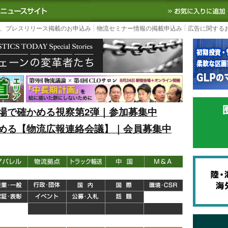
S TODAY｜国内最大の物流ニュースサイト
3PL, SCMなど国内外の最新の物流
、プレスリリース掲載のお申込み
物流セミナー情報の掲載申込み
広告に関する
場で確かめる視察第2弾｜参加募集中
める【物流広報連絡会議】｜会員募集中