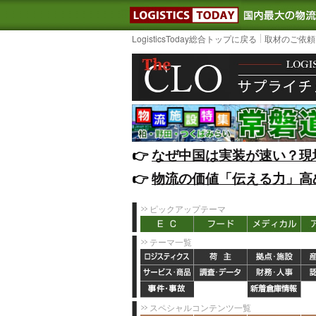
LOGISTIC
LogisticsToday総合トップに戻る
取材のご依頼
👉️
なぜ中国は実装が速い？現
👉️
物流の価値「伝える力」高
ピックアップテーマ
テーマ一覧
スペシャルコンテンツ一覧