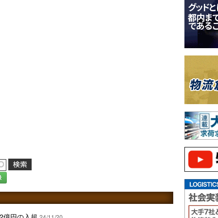
録
12億円の入超
24/11/20