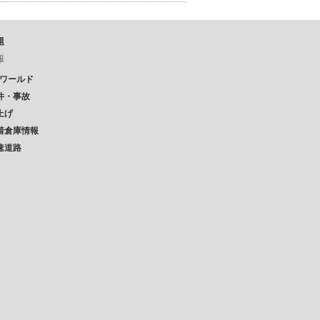
題
報
Pワールド
件・事故
上げ
着倉庫情報
速道路