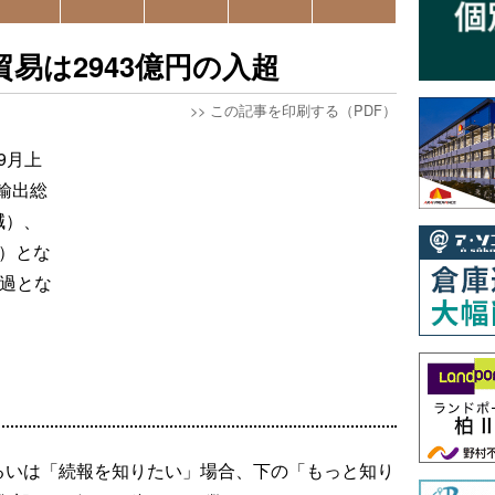
易は2943億円の入超
>>
この記事を印刷する（PDF）
9月上
輸出総
減）、
増）とな
超過とな
るいは「続報を知りたい」場合、下の「もっと知り