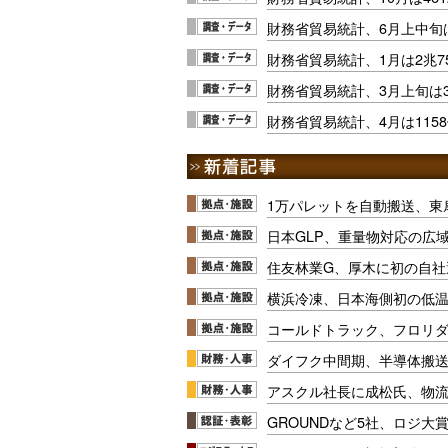
財務省貿易統計、6月上中旬
財務省貿易統計、1月は2兆7
財務省貿易統計、3月上旬は3
財務省貿易統計、4月は115
1万パレットを自動搬送、東
日本GLP、重量物対応の広
住友林業G、厚木に初の自社
横浜冷凍、日本海側初の低
コールドトラック、フロリ
ダイフク中間期、半導体搬
アスクル社長に成松氏、物
GROUNDなど5社、ロジ大