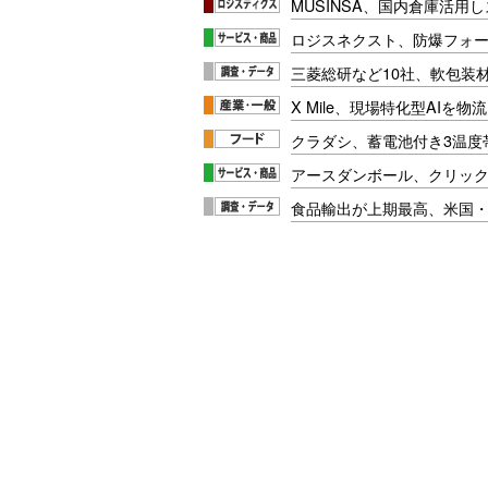
MUSINSA、国内倉庫活用
ロジスネクスト、防爆フォ
三菱総研など10社、軟包装
X Mile、現場特化型AIを
クラダシ、蓄電池付き3温度
アースダンボール、クリッ
食品輸出が上期最高、米国