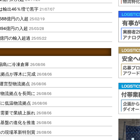
は輸出46％増で黒字
21/07/07
588億円の入超
25/02/19
94億円の入超
25/03/28
8億円の輸入超過
25/05/22
扇島に冷凍倉庫
26/08/06
域拠点が厚木に完成
26/08/06
運営型物流拠点
26/08/06
温物流拠点を長岡に
26/08/06
ダに低温物流拠点
26/08/06
送需要で業績上振れ
26/08/06
流基盤の進化を推進
26/08/06
賞の現場革新特別賞
26/08/06