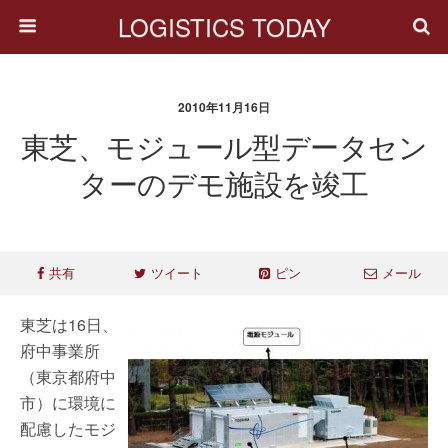
LOGISTICS TODAY
2010年11月16日
東芝、モジュール型データセン
ターのデモ施設を竣工
共有
ツイート
ピン
メール
東芝は16日、
府中事業所
（東京都府中
市）に環境に
配慮したモジ