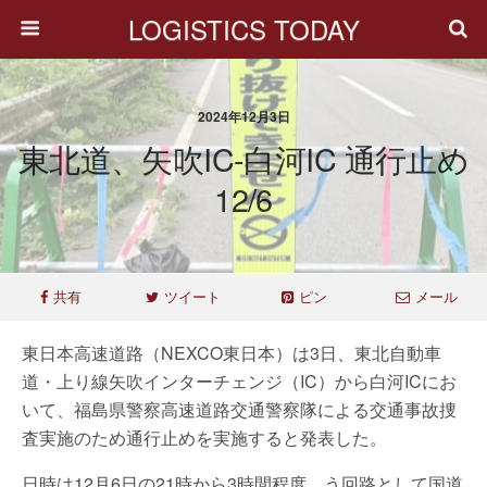
LOGISTICS TODAY
2024年12月3日
東北道、矢吹IC-白河IC 通行止め
12/6
共有
ツイート
ピン
メール
東日本高速道路（NEXCO東日本）は3日、東北自動車
道・上り線矢吹インターチェンジ（IC）から白河ICにお
いて、福島県警察高速道路交通警察隊による交通事故捜
査実施のため通行止めを実施すると発表した。
日時は12月6日の21時から3時間程度。う回路として国道