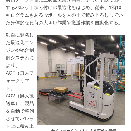
するパレット積み付けの最適化をはじめ、従来、1箱10
キログラムもある段ボールを人の手で積み下ろししてい
た身体的な負荷の大きい作業や搬送作業を自動化する。
独自に開発し
た最適化エン
ジンや統合制
御システムに
より、
AGF（無人フ
ォークリフ
ト）、
AGV（無人搬
送車）、製品
を自動で整列
させてパレッ
ト上に積み上
▲無人フォークリフトによる荷役の様子