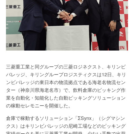
三菱重工業と同グループの三菱ロジネクスト、キリンビ
バレッジ、キリングループロジスティクスは12日、キリ
ンビバレッジの東日本の物流拠点である海老名物流セン
ター（神奈川県海老名市）で、飲料倉庫のピッキング作
業を自動化・知能化した自動ピッキングソリューション
の稼動セレモニーを開催した。
倉庫で稼動するソリューション「ΣSynx」（シグマシン
クス）はキリンビバレッジの尼崎工場などのピッキング
実績データを基に三菱重工業が開発。少ない手数で出荷