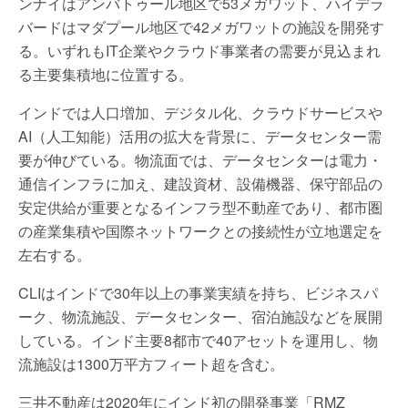
ンナイはアンバトゥール地区で53メガワット、ハイデラ
バードはマダプール地区で42メガワットの施設を開発す
る。いずれもIT企業やクラウド事業者の需要が見込まれ
る主要集積地に位置する。
インドでは人口増加、デジタル化、クラウドサービスや
AI（人工知能）活用の拡大を背景に、データセンター需
要が伸びている。物流面では、データセンターは電力・
通信インフラに加え、建設資材、設備機器、保守部品の
安定供給が重要となるインフラ型不動産であり、都市圏
の産業集積や国際ネットワークとの接続性が立地選定を
左右する。
CLIはインドで30年以上の事業実績を持ち、ビジネスパ
ーク、物流施設、データセンター、宿泊施設などを展開
している。インド主要8都市で40アセットを運用し、物
流施設は1300万平方フィート超を含む。
三井不動産は2020年にインド初の開発事業「RMZ