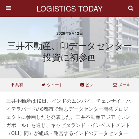
LOGISTICS TODAY
2026年5月12日
三井不動産、印データセンター
投資に初参画
共有
ツイート
ピン
メール
三井不動産は12日、インドのムンバイ、チェンナイ、ハ
イデラバードの3都市で進むデータセンター開発プロジ
ェクトに参画したと発表した。三井不動産アジア（シン
ガポール）を通じ、キャピタランド・インベストメント
（CLI、同）が組成・運営するインドのデータセンター