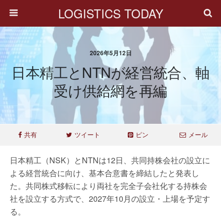
LOGISTICS TODAY
2026年5月12日
日本精工とNTNが経営統合、軸
受け供給網を再編
共有
ツイート
ピン
メール
日本精工（NSK）とNTNは12日、共同持株会社の設立に
よる経営統合に向け、基本合意書を締結したと発表し
た。共同株式移転により両社を完全子会社化する持株会
社を設立する方式で、2027年10月の設立・上場を予定す
る。