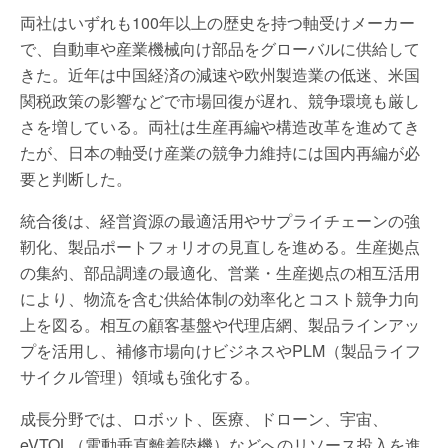
両社はいずれも100年以上の歴史を持つ軸受けメーカー
で、自動車や産業機械向け部品をグローバルに供給して
きた。近年は中国経済の減速や欧州製造業の低迷、米国
関税政策の影響などで市場回復が遅れ、競争環境も厳し
さを増している。両社は生産再編や構造改革を進めてき
たが、日本の軸受け産業の競争力維持には国内再編が必
要と判断した。
統合後は、経営資源の最適活用やサプライチェーンの強
靭化、製品ポートフォリオの見直しを進める。生産拠点
の集約、部品調達の最適化、営業・生産拠点の相互活用
により、物流を含む供給体制の効率化とコスト競争力向
上を図る。相互の顧客基盤や代理店網、製品ラインアッ
プを活用し、補修市場向けビジネスやPLM（製品ライフ
サイクル管理）領域も強化する。
成長分野では、ロボット、医療、ドローン、宇宙、
eVTOL（電動垂直離着陸機）などへのリソース投入を進