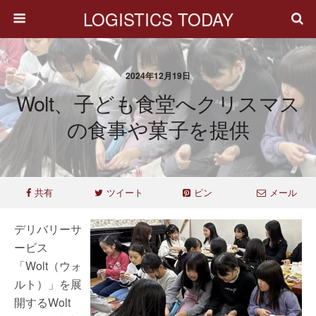
LOGISTICS TODAY
2024年12月19日
Wolt、子ども食堂へクリスマス
の食事や菓子を提供
共有
ツイート
ピン
メール
デリバリーサ
ービス
「Wolt（ウォ
ルト）」を展
開するWolt