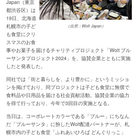
Japan（東京
都渋谷区）は
19日、北海道
札幌市の子ど
（出所：Wolt Japan）
も食堂にクリ
スマスのお食
事やお菓子を届けるチャリティプロジェクト「Wolt ブル
ーサンタプロジェクト2024」を、協賛企業とともに実施
したと発表した。
同社では「街と暮らしを、より豊かに」というミッショ
ンを掲げており、同プロジェクトは子ども食堂に無償で
食料品や日用品を届ける社会貢献活動。協賛企業の協力
を得て行っており、今年で3回目の実施となる。
当日は、コーポレートカラーである「ブルー」にちなん
だ「ブルーサンタ」に扮したWolt配達パートナーが、札
幌市内の子ども食堂「ふれあいひろば どんぐりっこ」