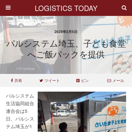
LOGISTICS TODAY
2025年2月5日
パルシステム埼玉、子ども食堂
へご飯パックを提供
共有
ツイート
ピン
メール
パルシステム
生活協同組合
連合会は5
日、パルシス
テム埼玉が1