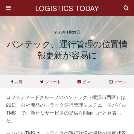
LOGISTICS TODAY
2025年1月23日
バンテック、運行管理の位置情
報更新が容易に
共有
ツイート
ピン
メール
ロジスティードグループのバンテック（横浜市西区）は
22日、自社開発のトラック運行管理システム「モバイル
TMS」で、新たなサービスの提供を開始したと発表し
た。
モバイルTMSは、トラックの運行状況や貨物の運搬状況