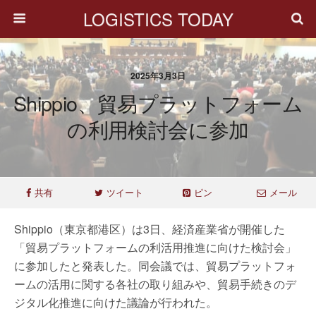
LOGISTICS TODAY
2025年3月3日
Shippio、貿易プラットフォーム
の利用検討会に参加
共有
ツイート
ピン
メール
Shippio（東京都港区）は3日、経済産業省が開催した
「貿易プラットフォームの利活用推進に向けた検討会」
に参加したと発表した。同会議では、貿易プラットフォ
ームの活用に関する各社の取り組みや、貿易手続きのデ
ジタル化推進に向けた議論が行われた。