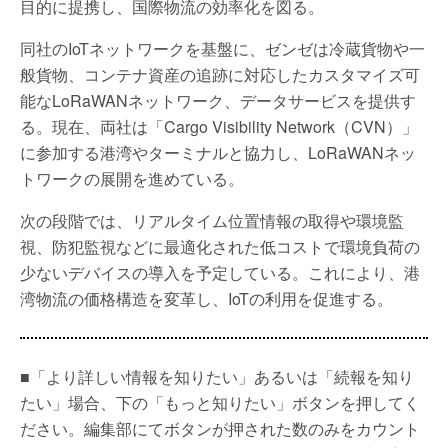
目的に提携し、国際物流の効率化を図る。
同社のIoTネットワークを基盤に、ゼンゼは冷蔵貨物や一
般貨物、コンテナ資産の追跡に対応したカスタマイズ可
能なLoRaWANネットワーク、データサービスを提供す
る。現在、両社は「Cargo Visibility Network（CVN）」
に参加する港湾やターミナルと協力し、LoRaWANネッ
トワークの展開を進めている。
次の段階では、リアルタイム位置情報の取得や環境監
視、防犯監視などに最適化された低コストで環境負荷の
少ないデバイスの導入を予定している。これにより、港
湾物流の価格構造を変革し、IoTの利用を促進する。
■「より詳しい情報を知りたい」あるいは「続報を知り
たい」場合、下の「もっと知りたい」ボタンを押してく
ださい。編集部にてボタンが押された数のみをカウント