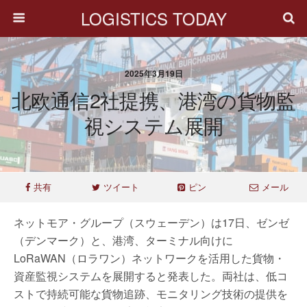
LOGISTICS TODAY
2025年3月19日
北欧通信2社提携、港湾の貨物監
視システム展開
共有
ツイート
ピン
メール
ネットモア・グループ（スウェーデン）は17日、ゼンゼ
（デンマーク）と、港湾、ターミナル向けに
LoRaWAN（ロラワン）ネットワークを活用した貨物・
資産監視システムを展開すると発表した。両社は、低コ
ストで持続可能な貨物追跡、モニタリング技術の提供を