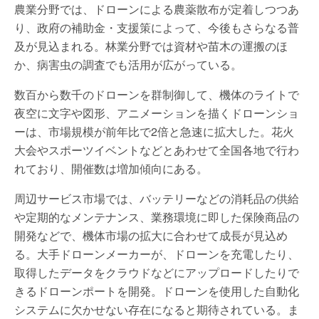
農業分野では、ドローンによる農薬散布が定着しつつあ
り、政府の補助金・支援策によって、今後もさらなる普
及が見込まれる。林業分野では資材や苗木の運搬のほ
か、病害虫の調査でも活用が広がっている。
数百から数千のドローンを群制御して、機体のライトで
夜空に文字や図形、アニメーションを描くドローンショ
ーは、市場規模が前年比で2倍と急速に拡大した。花火
大会やスポーツイベントなどとあわせて全国各地で行わ
れており、開催数は増加傾向にある。
周辺サービス市場では、バッテリーなどの消耗品の供給
や定期的なメンテナンス、業務環境に即した保険商品の
開発などで、機体市場の拡大に合わせて成長が見込め
る。大手ドローンメーカーが、ドローンを充電したり、
取得したデータをクラウドなどにアップロードしたりで
きるドローンポートを開発。ドローンを使用した自動化
システムに欠かせない存在になると期待されている。ま