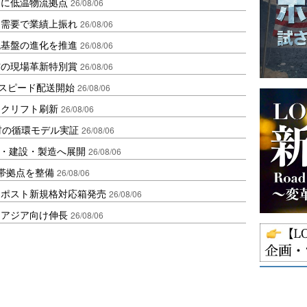
ダに低温物流拠点
26/08/06
送需要で業績上振れ
26/08/06
流基盤の進化を推進
26/08/06
賞の現場革新特別賞
26/08/06
しスピード配送開始
26/08/06
ークリフト刷新
26/08/06
材の循環モデル実証
26/08/06
物流・建設・製造へ展開
26/08/06
帯拠点を整備
26/08/06
クポスト新規格対応箱発売
26/08/06
・アジア向け伸長
26/08/06