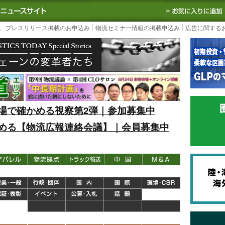
S TODAY｜国内最大の物流ニュースサイト
3PL, SCMなど国内外の最新の物流
、プレスリリース掲載のお申込み
物流セミナー情報の掲載申込み
広告に関する
場で確かめる視察第2弾｜参加募集中
める【物流広報連絡会議】｜会員募集中