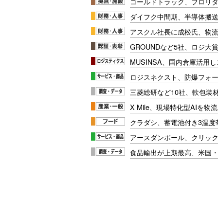
コールドトラック、フロリ
ダイフク中間期、半導体搬
アスクル社長に成松氏、物
GROUNDなど5社、ロジ大
MUSINSA、国内倉庫活用
ロジスネクスト、防爆フォ
三菱総研など10社、軟包装
X Mile、現場特化型AIを
クラダシ、蓄電池付き3温度
アースダンボール、クリッ
食品輸出が上期最高、米国