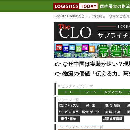
LOGISTIC
LogisticsToday総合トップに戻る
取材のご依頼
👉️
なぜ中国は実装が速い？現
👉️
物流の価値「伝える力」高
ピックアップテーマ
テーマ一覧
スペシャルコンテンツ一覧