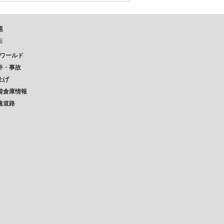
題
報
Pワールド
件・事故
上げ
着倉庫情報
速道路