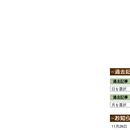
過去記事
過去記事
11月26日