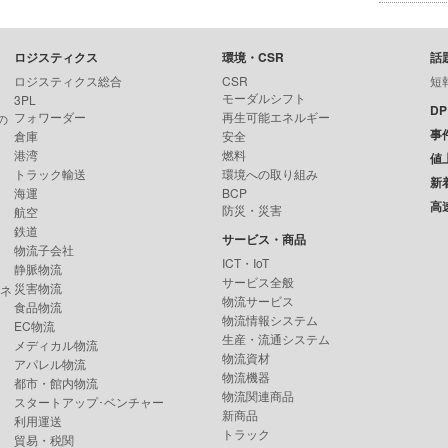
ロジスティクス
環境・CSR
話
ロジスティクス総合
CSR
短
モーダルシフト
3PL
D
フォワーダー
再生可能エネルギー
の
事
倉庫
安全
港湾
燃料
値
トラック輸送
環境への取り組み
新
海運
BCP
高
防災・災害
航空
鉄道
サービス・商品
物流子会社
ICT・IoT
静脈物流
サービス全般
災害物流
ンネ
物流サービス
食品物流
物流情報システム
EC物流
生産・流通システム
メディカル物流
物流資材
アパレル物流
物流機器
都市・館内物流
物流関連商品
スタートアップ･ベンチャー
新商品
利用運送
トラック
貿易・税関