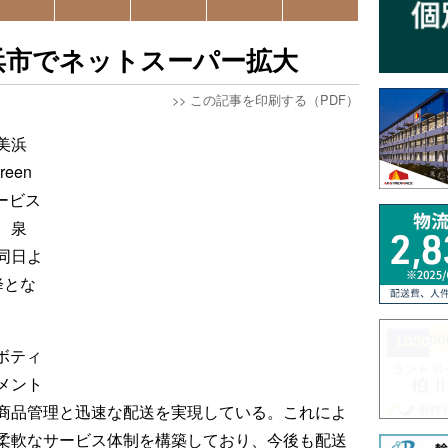
浜市でネットスーパー拡大
>>
この記事を印刷する（PDF）
美浜
een
ービス
、泉
同日よ
降とな
ボティ
メント
商品管理と迅速な配送を実現している。これによ
柔軟なサービス体制を構築しており、今後も配送