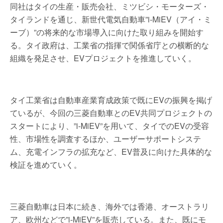
同社はタイの生産・販売会社、ミツビシ・モーターズ・
タイランドを通じ、新世代電気自動車”i-MiEV（アイ・ミ
ーブ）”の将来的な市場導入に向けた取り組みを開始す
る。タイ政府は、工業省の指揮で関係省庁との横断的な
組織を発足させ、EVプロジェクトを推進していく。
タイ工業省は自動車産業育成政策で既にEVの振興を掲げ
ているが、今回の三菱自動車とのEV共同プロジェクトの
スタートにより、”i-MiEV”を用いて、タイでのEVの受容
性、市場性を調査するほか、ユーザーサポートシステ
ム、充電インフラの拡充など、EV普及に向けた具体的な
検証を進めていく。
三菱自動車は日本に続き、海外では香港、オーストラリ
ア、欧州などで”i-MiEV”を販売している。また、既にモ