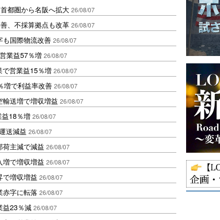
、首都圏から名阪へ拡大
26/08/07
に改善、不採算拠点も改革
26/08/07
字も国際物流改善
26/08/07
営業益57％増
26/08/07
果で営業益15％増
26/08/07
2％増で利益率改善
26/08/07
空輸送増で増収増益
26/08/07
業益18％増
26/08/07
も運送減益
26/08/07
部荷主減で減益
26/08/07
入増で増収増益
26/08/07
昇で増収増益
26/08/07
業赤字に転落
26/08/07
益23％減
26/08/07