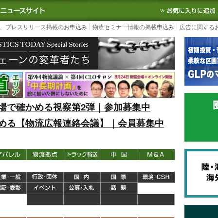
S TODAY｜国内最大の物流ニュースサイト
3PL, SCMなど国内外の最新の物流
、プレスリリース掲載のお申込み
物流セミナー情報の掲載申込み
広告に関する
場で確かめる視察第2弾｜参加募集中
める【物流広報連絡会議】｜会員募集中