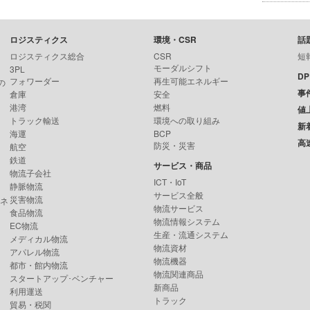
ロジスティクス
環境・CSR
話
ロジスティクス総合
CSR
短
モーダルシフト
3PL
D
フォワーダー
再生可能エネルギー
の
事
倉庫
安全
港湾
燃料
値
トラック輸送
環境への取り組み
新
海運
BCP
高
防災・災害
航空
鉄道
サービス・商品
物流子会社
ICT・IoT
静脈物流
サービス全般
災害物流
ンネ
物流サービス
食品物流
物流情報システム
EC物流
生産・流通システム
メディカル物流
物流資材
アパレル物流
物流機器
都市・館内物流
物流関連商品
スタートアップ･ベンチャー
新商品
利用運送
トラック
貿易・税関