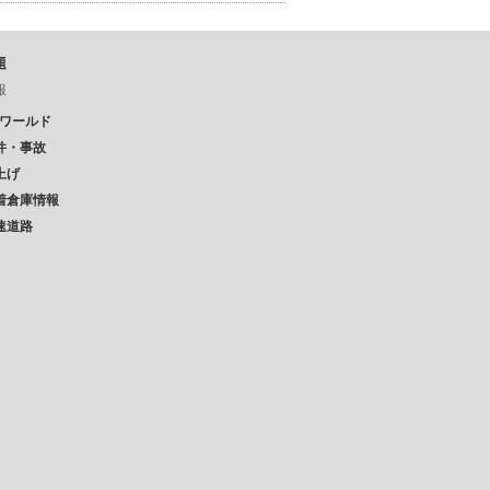
題
報
Pワールド
件・事故
上げ
着倉庫情報
速道路