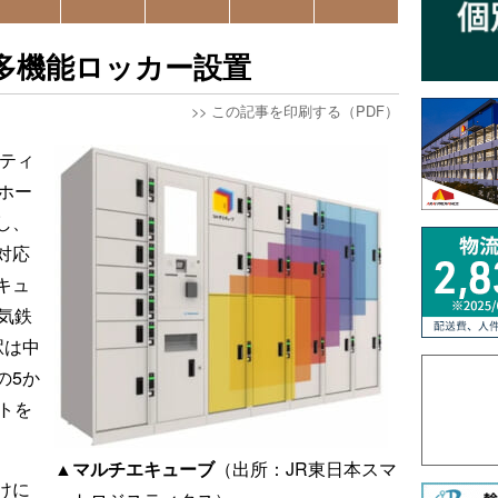
多機能ロッカー設置
>>
この記事を印刷する（PDF）
スティ
ホー
し、
対応
キュ
気鉄
駅は中
の5か
トを
▲マルチエキューブ
（出所：JR東日本スマ
けに