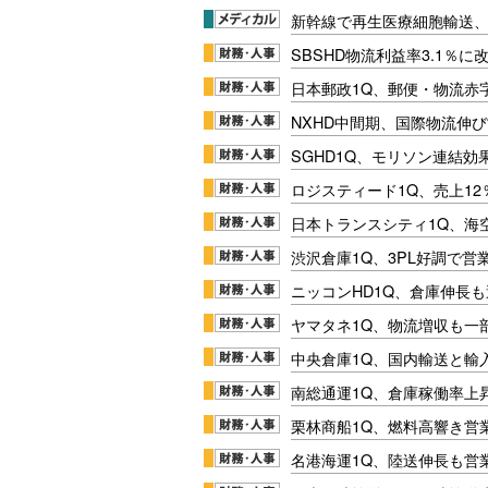
新幹線で再生医療細胞輸送
SBSHD物流利益率3.1％
日本郵政1Q、郵便・物流赤
NXHD中間期、国際物流伸び
SGHD1Q、モリソン連結効
ロジスティード1Q、売上1
日本トランスシティ1Q、海
渋沢倉庫1Q、3PL好調で営
ニッコンHD1Q、倉庫伸長
ヤマタネ1Q、物流増収も一
中央倉庫1Q、国内輸送と輸
南総通運1Q、倉庫稼働率上
栗林商船1Q、燃料高響き営
名港海運1Q、陸送伸長も営業