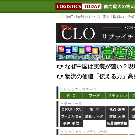
LOGISTIC
LogisticsToday総合トップに戻る
取材のご依頼
👉️
なぜ中国は実装が速い？現
👉️
物流の価値「伝える力」高
ピックアップテーマ
テーマ一覧
スペシャルコンテンツ一覧