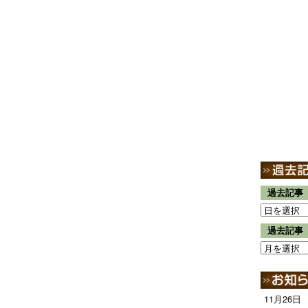
過去記事
過去記事
11月26日