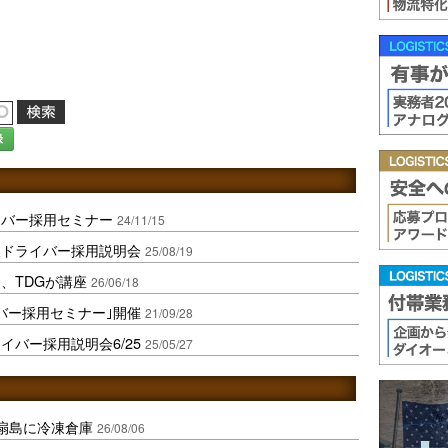
録
イバー採用セミナー
24/11/15
人ドライバー採用説明会
25/08/19
、TDGが講座
26/06/18
バー採用セミナー｣開催
21/09/28
バー採用説明会6/25
25/05/27
扇島に冷凍倉庫
26/08/06