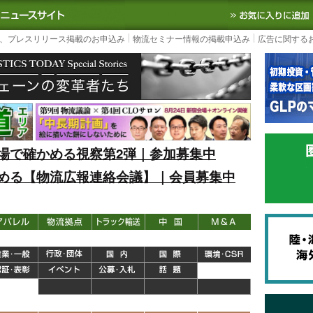
S TODAY｜国内最大の物流ニュースサイト
3PL, SCMなど国内外の最新の物流
、プレスリリース掲載のお申込み
物流セミナー情報の掲載申込み
広告に関する
場で確かめる視察第2弾｜参加募集中
める【物流広報連絡会議】｜会員募集中