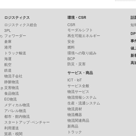
ロジスティクス
環境・CSR
話
ロジスティクス総合
CSR
短
モーダルシフト
3PL
D
フォワーダー
再生可能エネルギー
の
事
倉庫
安全
港湾
燃料
値
トラック輸送
環境への取り組み
新
海運
BCP
高
防災・災害
航空
鉄道
サービス・商品
物流子会社
ICT・IoT
静脈物流
サービス全般
災害物流
ンネ
物流サービス
食品物流
物流情報システム
EC物流
生産・流通システム
メディカル物流
物流資材
アパレル物流
物流機器
都市・館内物流
物流関連商品
スタートアップ･ベンチャー
新商品
利用運送
トラック
貿易・税関