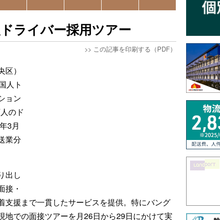
人ドライバー採用ツアー
>>
この記事を印刷する（PDF）
央区）
国人ト
ション
万人のド
年3月
送業分
り出し
面接・
着支援まで一貫したサービスを提供。特にバング
地での面接ツアーを月26日から29日にかけて実