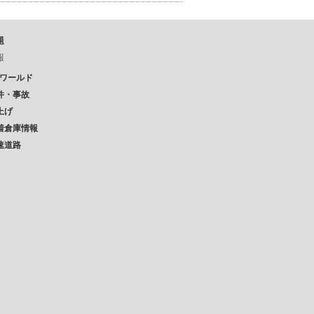
題
報
Pワールド
件・事故
上げ
着倉庫情報
速道路