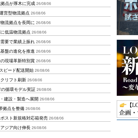
域拠点が厚木に完成
26/08/06
運営型物流拠点
26/08/06
温物流拠点を長岡に
26/08/06
ダに低温物流拠点
26/08/06
送需要で業績上振れ
26/08/06
流基盤の進化を推進
26/08/06
賞の現場革新特別賞
26/08/06
しスピード配送開始
26/08/06
ークリフト刷新
26/08/06
材の循環モデル実証
26/08/06
物流・建設・製造へ展開
26/08/06
帯拠点を整備
26/08/06
クポスト新規格対応箱発売
26/08/06
・アジア向け伸長
26/08/06