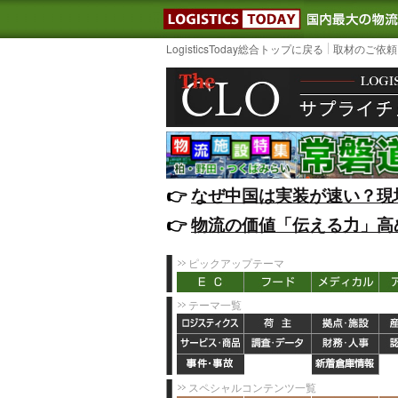
LOGISTIC
LogisticsToday総合トップに戻る
取材のご依頼
👉️
なぜ中国は実装が速い？現
👉️
物流の価値「伝える力」高
ピックアップテーマ
テーマ一覧
スペシャルコンテンツ一覧