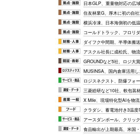
日本GLP、重量物対応の広
住友林業G、厚木に初の自社
横浜冷凍、日本海側初の低
コールドトラック、フロリ
ダイフク中間期、半導体搬
アスクル社長に成松氏、物
GROUNDなど5社、ロジ大
MUSINSA、国内倉庫活用
ロジスネクスト、防爆フォ
三菱総研など10社、軟包装
X Mile、現場特化型AIを
クラダシ、蓄電池付き3温度
アースダンボール、クリッ
食品輸出が上期最高、米国