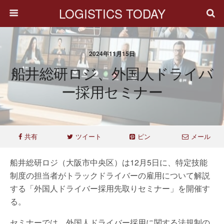
LOGISTICS TODAY
2024年11月15日
船井総研ロジ、外国人ドライバ
ー採用セミナー
共有
ツイート
ピン
メール
船井総研ロジ（大阪市中央区）は12月5日に、特定技能
制度の担当者がトラックドライバーの雇用について解説
する「外国人ドライバー採用先取りセミナー」を開催す
る。
セミナーでは、外国人ドライバー採用に関する法規制の