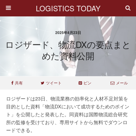
LOGISTICS TODAY
2025年4月23日
ロジザード、物流DXの要点まと
めた資料公開
共有
ツイート
ピン
メール
ロジザードは23日、物流業務の効率化と人材不足対策を
目的とした資料「物流DXにおいて成功するためのポイン
ト」を公開したと発表した。同資料は国際物流総合研究
所の監修を受けており、専用サイトから無料でダウンロ
ードできる。